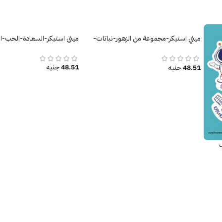
ميني استيكر-مجموعة من الزهور-نباتات-
ميني استيكر-السعادة-الحب-ال
فصل الربيع-فراشات
48.51
جنيه
48.51
جنيه