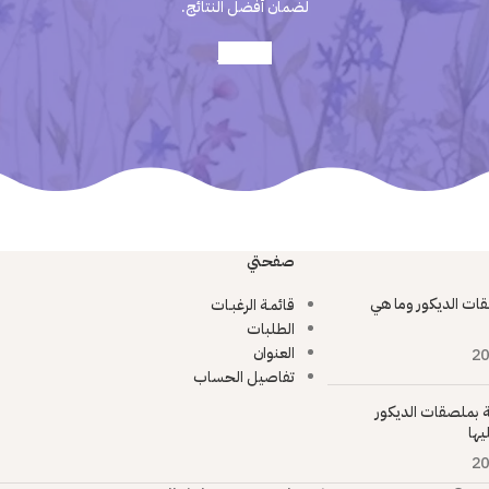
لضمان أفضل النتائج.
أعرف أكثر
صفحتي
ات الديكور وما هي
قائمـة الرغبـات
الطلبات
العنوان
20
تفاصيل الحساب
ية بملصقات الديكور
يها
20