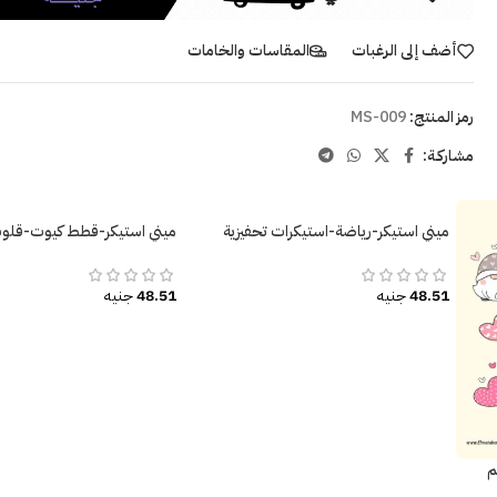
أضف إلى الرغبات
المقاسات والخامات
رمز المنتج:
MS-009
مشاركـة:
ميني استيكر-رياضة-استيكرات تحفيزية
ميني استيكر-قطط كيوت-قل
48.51
جنيه
48.51
جنيه
م