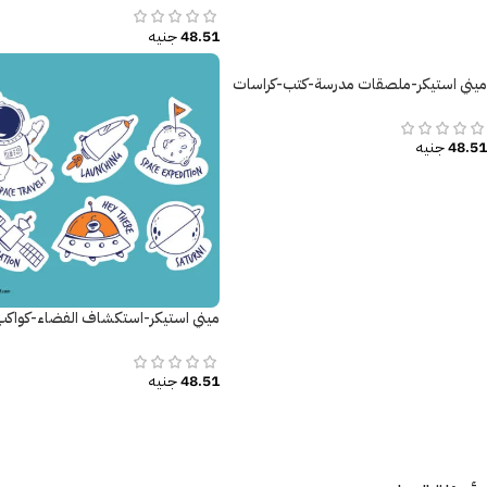
48.51
جنيه
ميني استيكر-ملصقات مدرسة-كتب-كراسات
48.51
جنيه
ميني استيكر-استكشاف الفضاء-كواكب
48.51
جنيه