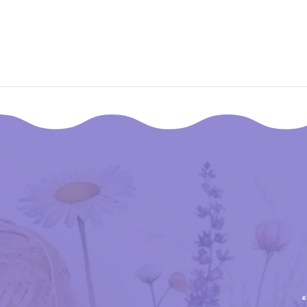
إقـرأ المزيـد
ء