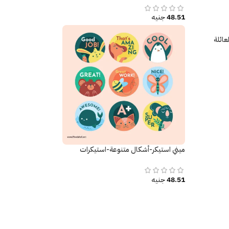
48.51
جنيه
عائلة
ميني استيكر-أشكال متنوعة-استيكرات
تحفيزية
48.51
جنيه