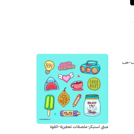
وب-حب
ميني استيكر-ملصقات تحفيزية-القوة
والنشاط