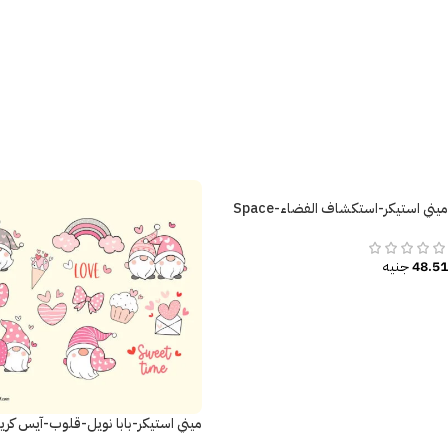
ميني استيكر-استكشاف الفضاء-Space
48.51
جنيه
ميني استيكر-بابا نويل-قلوب-آيس كري