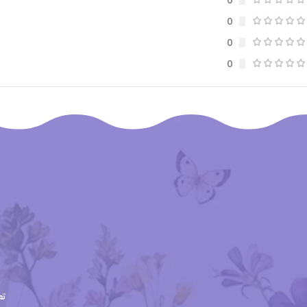
0
0
0
0
تع