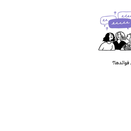
فوائدها؟
؟
زالته؟
صق؟