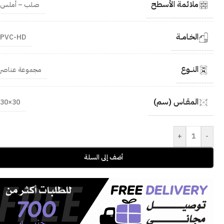
ملائمة الأسطح
صلب – أملس
الخـامــة
PVC-HD
النــوع
مجموعة عناصر
المقـاس (سم)
30×30
+
-
أضف إلى السلة