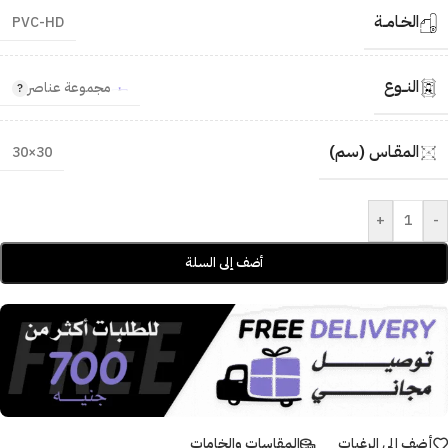
الخـامــة
PVC-HD
النــوع
مجموعة عناصر
المقـاس (سم)
30×30
+
-
أضف إلى السلة
أضف إلى الرغبات
المقاسات والخامات