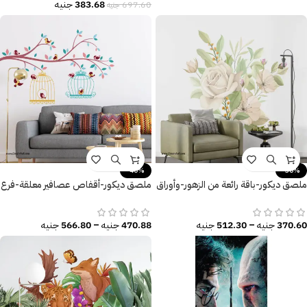
383.68
جنيه
697.60
جنيه
-40%
-30%
ملصق ديكور-باقة رائعة من الزهور-وأوراق
ملصق ديكور-أقفاص عصافير معلقة-فرع
الشجر
شجرة-عصافير-أوراق شجر
370.60
جنيه
–
512.30
جنيه
470.88
جنيه
–
566.80
جنيه