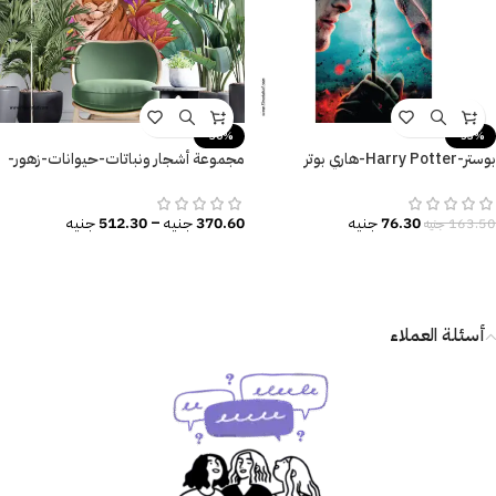
-30%
-53%
بوستر-Harry Potter-هاري بوتر
مجموعة أشجار ونباتات-حيوانات-زهور-
والمقدسات المهلكة
فراشة-نمر-غزال
76.30
جنيه
370.60
جنيه
–
512.30
جنيه
163.50
جنيه
أسئلة العملاء