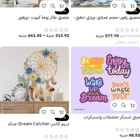
-30%
-26%
ملصق زهور-حجم عملاق-وردي-دهبي-
ملصق طائر بومة كيوت -وزهور
فروع وأوراق الشجر
313.92
جنيه
–
441.45
جنيه
577.70
جنيه
784.80
جنيه
شحن مجاني
ميني استيكر-ملصقات واستيكرات
-45%
تحفيزية
دريم كاتشر-Dream Catcher-صائد
الأحلام-تأثير الألوان المائية-زهور وريش
48.51
جنيه