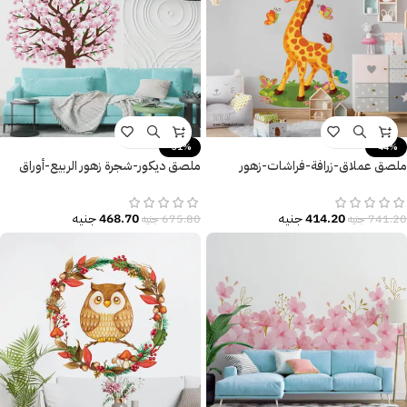
-31%
-44%
ملصق عملاق-زرافة-فراشات-زهور
ملصق ديكور-شجرة زهور الربيع-أوراق
وأوراق الشجر-giraffe
الشجر-Spring
414.20
جنيه
468.70
جنيه
741.20
جنيه
675.80
جنيه