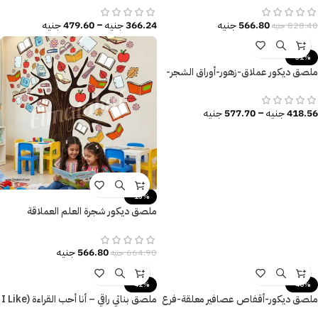
566.80
جنيه
366.24
جنيه
–
479.60
جنيه
828.40
جنيه
-31%
ملصق ديكور عملاق-زهور-أوراق الشجر-
ألوان زاهية
418.56
جنيه
–
577.70
جنيه
-15%
ملصق ديكور شجرة العلم العملاقة
566.80
جنيه
664.90
جنيه
-41%
-40%
ملصق ديكور-أقفاص عصافير معلقة-فرع
ملصق بناتي راقي – أنا أحب القراءة (I Like
شجرة-عصافير-أوراق شجر
Reading)