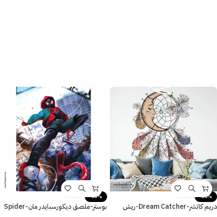
-53%
-36%
دريم كاتشر-Dream Catcher-ريش
بوستر-ملصق ديكورسبايدر مان-Spider
وهلال-ألوان جذّابة
Man-Monster