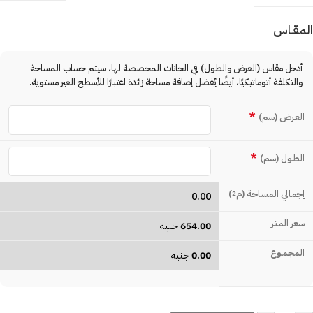
المقـاس
أدخل مقاس (العرض والطول) في الخانات المخصصة لها، سيتم حساب المساحة
والتكلفة أتوماتيكيًا، أيضًا يُفضل إضافة مساحة زائدة اعتبارًا للأسطح الغير مستوية.
*
العـرض (سم)
*
الطـول (سم)
إجمالي المساحة (م
)
2
0.00
سعر المتـر
654.00
جنيه
المجمـوع
0.00
جنيه