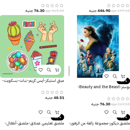
446.90
جنيه
76.30
جنيه
697.60
جنيه
163.50
جنيه
ميني استيكر-آيس كريم-نبات-بسكويت-
-53%
أشارة المرور
بوستر-Beauty and the Beast-
الجميلة والوحش-Poster
48.51
جنيه
76.30
جنيه
163.50
جنيه
-35%
-32%
ملصق ديكور-مجموعة رائعة من الزهور-
ملصق تعليمي عملاق-ملصق-أطفال-
تأثير الألوان المائية الجذابة
حروف إنجليزية-كتاب