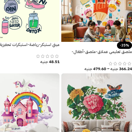
ميني استيكر-رياضة-استيكرات تحفيزية
-35%
ملصق تعليمي عملاق-ملصق-أطفال-
حروف إنجليزية-كتاب
48.51
جنيه
366.24
جنيه
–
479.60
جنيه