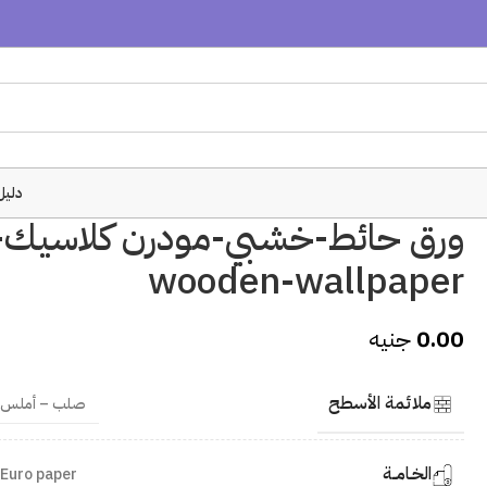
دليل
ورق حائط-خشبي-مودرن كلاسيك-
wooden-wallpaper
0.00
جنيه
ملائمة الأسطح
صلب – أملس
الخـامــة
Euro paper