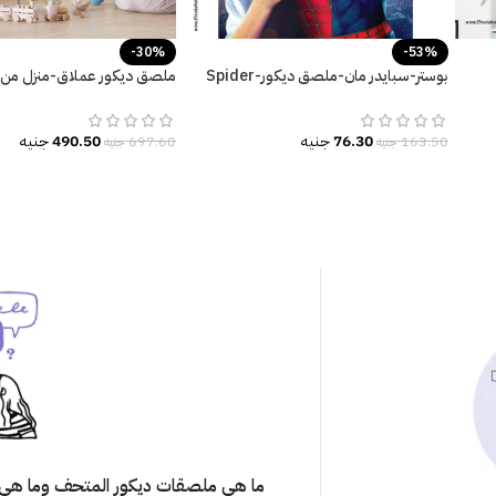
-30%
-53%
u-
بوستر-سبايدر مان-ملصق ديكور-Spider
ملصق ديكور عملاق-منزل من ا
Man
والزهور-فراشات-Tree
76.30
جنيه
490.50
جنيه
163.50
جنيه
697.60
جنيه
ما هي ملصقات ديكور المتحف وما هي 