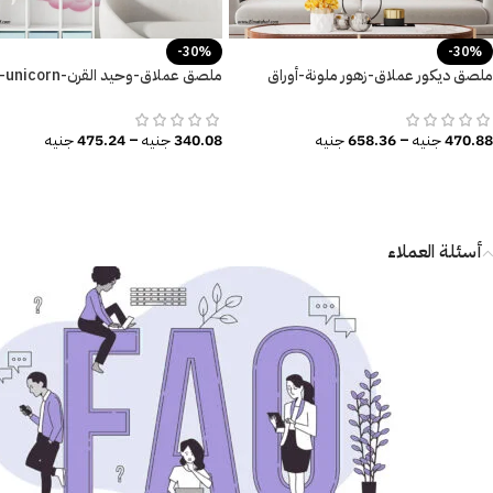
-30%
-30%
ملصق ديكور عملاق-زهور ملونة-أوراق
ملصق عملاق-وحيد القرن-nicorn
وفروع الشجر-ألوان مائية
سحابات-قوس قزح-قلعة
470.88
جنيه
–
658.36
جنيه
340.08
جنيه
–
475.24
جنيه
أسئلة العملاء