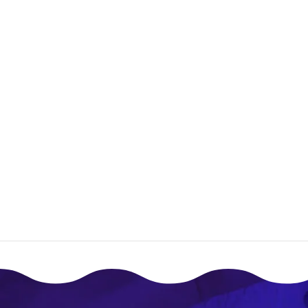
؟
زالته؟
صق؟
إقـرأ المزيـد