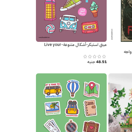
ميني استيكر-أشكال متنوعة-Live your
Dream
واجه
48.51
جنيه