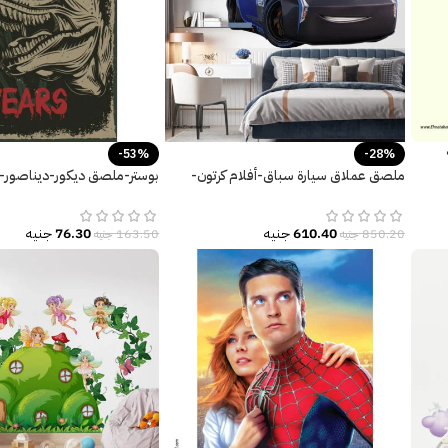
-53%
-28%
ملصق عملاق سيارة سباق-أفلام كرتون-
بوستر-ملصق ديكور-ديناصور-
عربيات-Cars
مخاوفك-Face your Fears
610.40
جنيه
76.30
جنيه
850.20
جنيه
163.50
جنيه