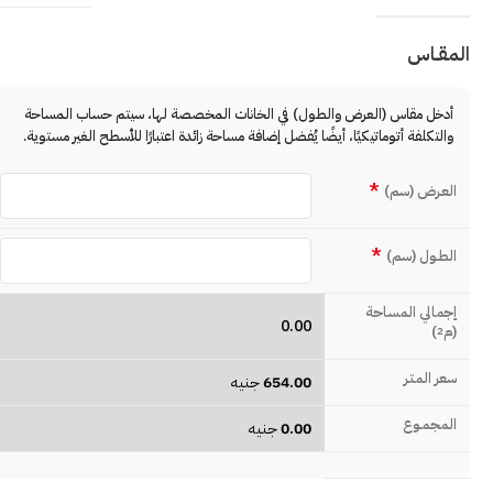
المقـاس
أدخل مقاس (العرض والطول) في الخانات المخصصة لها، سيتم حساب المساحة
والتكلفة أتوماتيكيًا، أيضًا يُفضل إضافة مساحة زائدة اعتبارًا للأسطح الغير مستوية.
*
العـرض (سم)
*
الطـول (سم)
إجمالي المساحة
0.00
(م
)
2
سعر المتـر
654.00
جنيه
المجمـوع
0.00
جنيه