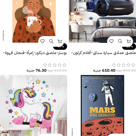
-53%
-28%
ملصق عملاق سيارة سباق-أفلام كرتون-
بوستر-ملصق ديكور-إمرأة-فنجان قهوة-
عربيات-Cars
Love Coffee
610.40
جنيه
76.30
جنيه
850.20
جنيه
163.50
جنيه