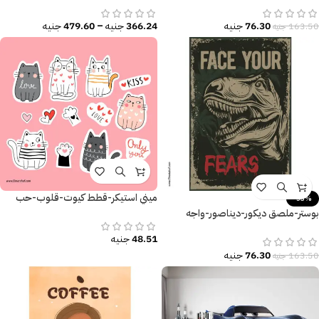
76.30
جنيه
366.24
جنيه
–
479.60
جنيه
163.50
جنيه
ميني استيكر-قطط كيوت-قلوب-حب
-53%
بوستر-ملصق ديكور-ديناصور-واجه
مخاوفك-Face your Fears
48.51
جنيه
76.30
جنيه
163.50
جنيه