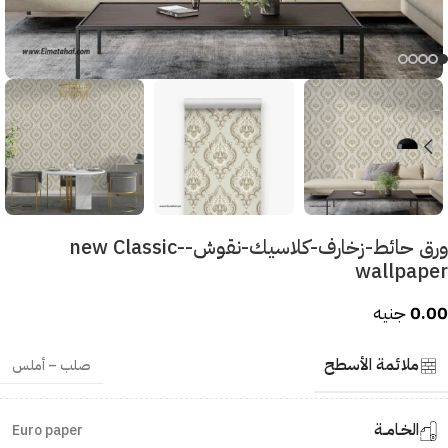
ورق حائط-زخارف-كلاسيك-نقوش-new Classic-
wallpaper
0.00
جنيه
ملائمة الأسطح
صلب – أملس
الخـامــة
Euro paper