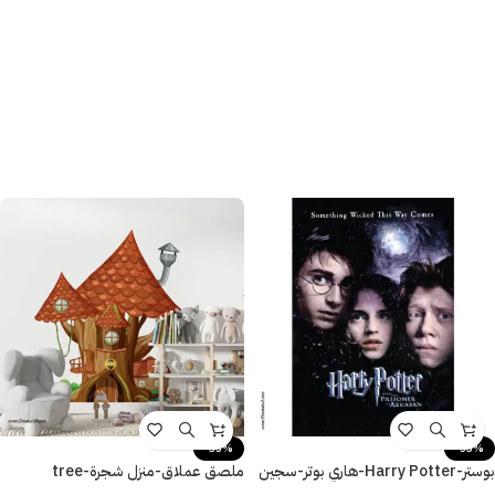
-35%
-53%
بوستر-Harry Potter-هاري بوتر-سجين
ملصق عملاق-منزل شجرة-tree
أزكابان-مقاسات متعددة
house-ديكور غرفة الأطفال