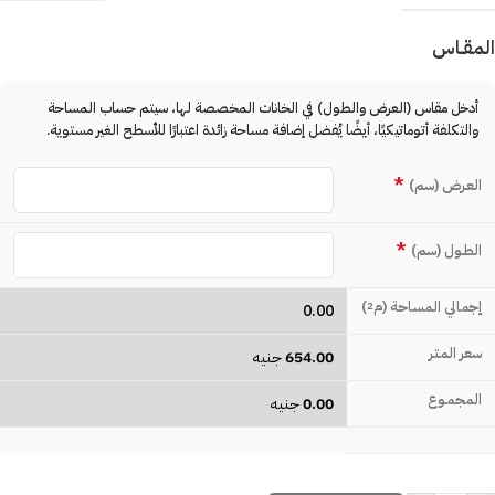
المقـاس
أدخل مقاس (العرض والطول) في الخانات المخصصة لها، سيتم حساب المساحة
والتكلفة أتوماتيكيًا، أيضًا يُفضل إضافة مساحة زائدة اعتبارًا للأسطح الغير مستوية.
*
العـرض (سم)
*
الطـول (سم)
إجمالي المساحة (م
)
2
0.00
سعر المتـر
654.00
جنيه
المجمـوع
0.00
جنيه