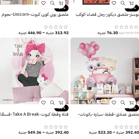
-29%
-53%
بوستر-ملصق ديكور-رجل فضاء-كوكب
ملصق يوني كورن كيوت-Unicorn-نجوم
المريخ-Mars
ألوان-سحاب
76.30
جنيه
313.92
جنيه
–
446.90
جنيه
163.50
جنيه
-30%
-33%
ملصق عملاق-قطط-سيارة-بالونات-
فتاة وقطة كيوت-Take A Break-قسطًا
ورد-زهور-بنات كيوت
من الراحة
392.40
جنيه
–
523.20
جنيه
392.40
جنيه
–
549.36
جنيه