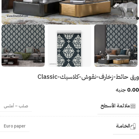
ورق حائط-زخارف-نقوش-كلاسيك-Classic
0.00
جنيه
ملائمة الأسطح
صلب – أملس
الخـامــة
Euro paper