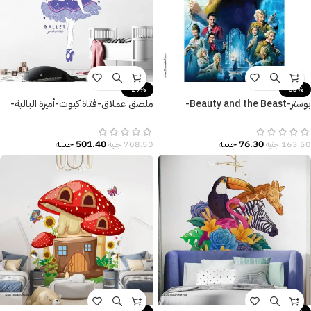
-29%
-53%
بوستر-Beauty and the Beast-
ملصق عملاق-فتاة كيوت-أميرة البالية-
الجميلة والوحش-Poster
Ballet Princess
76.30
جنيه
501.40
جنيه
163.50
جنيه
708.50
جنيه