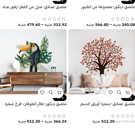
-24%
-17%
ملصق ديكور-مجموعة من الطيور
ملصق عملاق-منزل من الفطر-زهور عباد
والزهور-أوراق الشجر-ألوان زاهية
الشمس والفراشات
340.08
جنيه
–
566.80
جنيه
313.92
جنيه
–
479.60
جنيه
-30%
-30%
ملصق عملاق-شجرة-أوراق الشجر
ملصق ديكور-طائر الطوقان-فرع شجرة
الملونة
معزول-أوراق شجر كبيرة
512.30
جنيه
366.24
جنيه
–
512.30
جنيه
732.48
جنيه