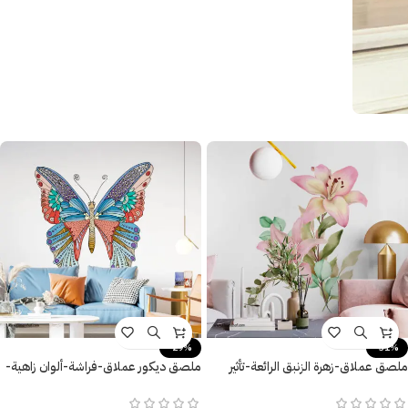
-29%
-31%
ملصق عملاق-زهرة الزنبق الرائعة-تأثير
ملصق ديكور عملاق-فراشة-ألوان زاهية-
الألوان المائية
نيو كلاسيك