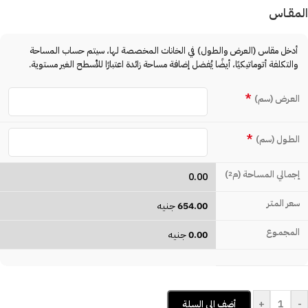
المقـاس
أدخل مقاس (العرض والطول) في الخانات المخصصة لها، سيتم حساب المساحة
والتكلفة أتوماتيكيًا، أيضًا يُفضل إضافة مساحة زائدة اعتبارًا للأسطح الغير مستوية.
*
العـرض (سم)
*
الطـول (سم)
إجمالي المساحة (م
)
2
0.00
سعر المتـر
654.00
جنيه
المجمـوع
0.00
جنيه
+
-
أضف إلى السلة