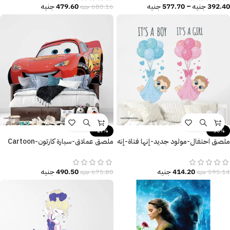
392.40
جنيه
–
577.70
جنيه
479.60
جنيه
680.16
جنيه
-27%
-30%
ملصق احتفال-مولود جديد-إنها فتاة-إنه
ملصق عملاق-سيارة كارتون-Cartoon
ولد-IT’S A BOY-IT’S A GIRL
car-أطفال-مقاسات عديدة
414.20
جنيه
490.50
جنيه
595.14
جنيه
675.80
جنيه