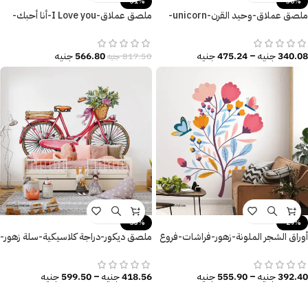
-31%
-30%
ملصق عملاق-وحيد القرن-unicorn-
ملصق عملاق-I Love you-أنا أحبك-
سحابات-قوس قزح-قلعة
حيوانات كيوت-valentine’s day
340.08
جنيه
–
475.24
جنيه
566.80
جنيه
817.50
جنيه
-33%
-29%
أوراق الشجر الملونة-زهور-فراشات-فروع
ملصق ديكور-دراجة كلاسيكية-سلة زهور-
الشجر-Tree
أوراق الشجر
392.40
جنيه
–
555.90
جنيه
418.56
جنيه
–
599.50
جنيه