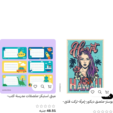
ميني استيكر-ملصقات مدرسة-كتب-
-53%
كراسات
بوستر-ملصق ديكور-إمرأة-تركت قلبي-
زهور-نخل-مقاسات متعددة
48.51
جنيه