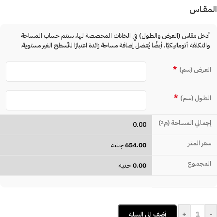
المقـاس
أدخل مقاس (العرض والطول) في الخانات المخصصة لها، سيتم حساب المساحة
والتكلفة أتوماتيكيًا، أيضًا يُفضل إضافة مساحة زائدة اعتبارًا للأسطح الغير مستوية.
*
العـرض (سم)
*
الطـول (سم)
إجمالي المساحة (م
)
2
0.00
سعر المتـر
654.00
جنيه
المجمـوع
0.00
جنيه
+
-
أضف إلى السلة