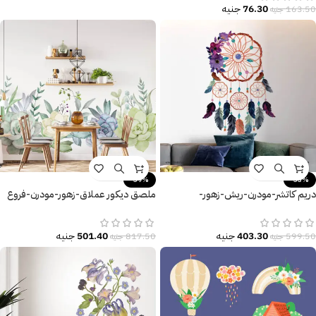
76.30
جنيه
163.50
جنيه
-39%
-33%
دريم كاتشر-مودرن-ريش-زهور-
ملصق ديكور عملاق-زهور-مودرن-فروع
Flowers-مقاسات متعددة-Dream
الشجر-تأثير الألوان المائية
Catcher
403.30
جنيه
501.40
جنيه
599.50
جنيه
817.50
جنيه