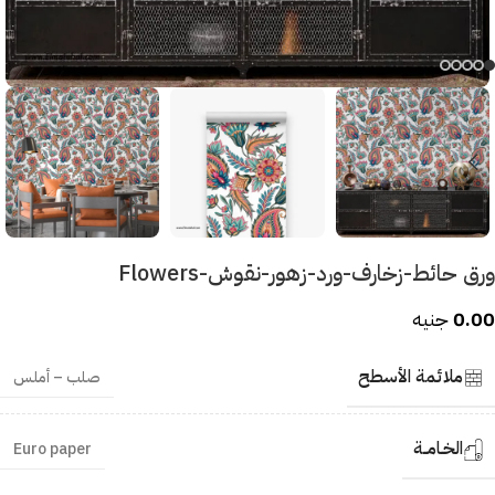
ورق حائط-زخارف-ورد-زهور-نقوش-Flowers
0.00
جنيه
ملائمة الأسطح
صلب – أملس
الخـامــة
Euro paper