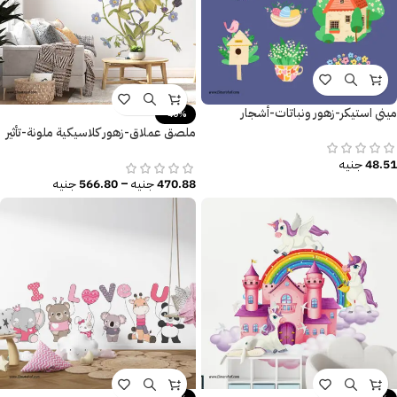
ميني استيكر-زهور ونباتات-أشجار
-40%
ملصق عملاق-زهور كلاسيكية ملونة-تأثير
الألوان المائية
48.51
جنيه
470.88
جنيه
–
566.80
جنيه