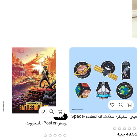
ميني استيكر-استكشاف الفضاء-Space
-53%
بوستر-Poster-باتلجروند-
Battlegrounds
48.51
جنيه