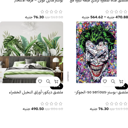
ملصق فتاة صغيرة ترتدي قبعة كبيرة مع
بوستر هارلي كوين – فرقة الانتحار
دبدوب وفراشة وزهور
(Suicide Squad) – تصميم جرافيتي
ملون.
470.88
جنيه
–
564.62
جنيه
76.30
جنيه
163.50
جنيه
-39%
-53%
ملصق-بوستر-so serious-الجوكر-
ملصق ديكور-أوراق النخيل الخضراء
Joker-ألوان زاهية
العملاقة-الخيزران-النباتات الاستوائية
76.30
جنيه
490.50
جنيه
163.50
جنيه
806.60
جنيه