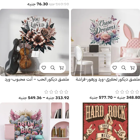
76.30
جنيه
163.50
جنيه
ملصق ديكور تحفيزي-ورد وزهور-فراشة
ملصق ديكور الحب – أنت محبوب-ورد
وزهور
348.80
جنيه
–
577.70
جنيه
313.92
جنيه
–
549.36
جنيه