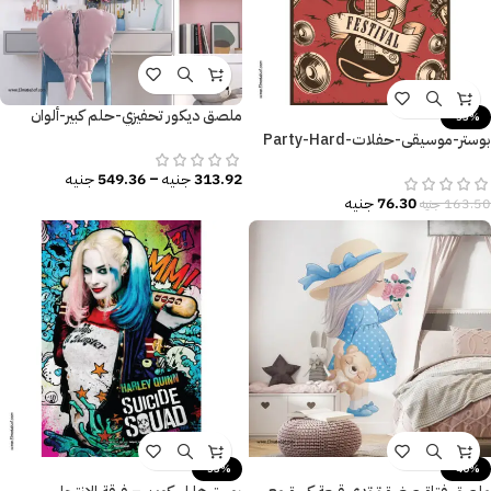
ملصق ديكور تحفيزي-حلم كبير-ألوان
-53%
زاهية
بوستر-موسيقى-حفلات-Party-Hard
Rock-مقاسات متعددة
313.92
جنيه
–
549.36
جنيه
76.30
جنيه
163.50
جنيه
-53%
-40%