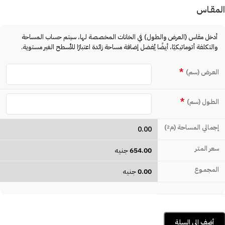
المقـاس
أدخل مقاس (العرض والطول) في الخانات المخصصة لها، سيتم حساب المساحة
والتكلفة أتوماتيكيًا، أيضًا يُفضل إضافة مساحة زائدة اعتبارًا للأسطح الغير مستوية.
*
العـرض (سم)
*
الطـول (سم)
إجمالي المساحة (م
)
2
0.00
سعر المتـر
654.00
جنيه
المجمـوع
0.00
جنيه
أضف إلى السلة