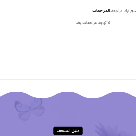
هل يترك الملصق أثر على الجُدران عند إ
المراجعات
تج ترك مراجعة.
لا توجد مراجعات بعد.
ما هي الطريقة الصحيحة لتركيب المل
هل أستطيع تركيب الملصق بنفسى؟
دليـل المتحـف