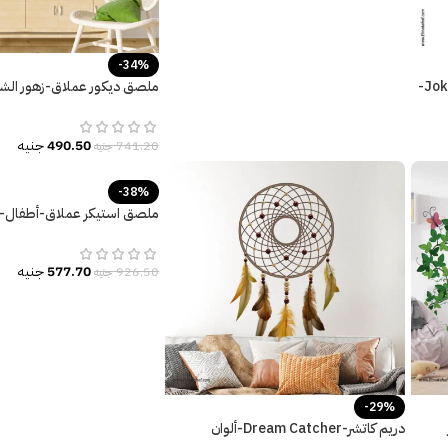
-34%
ملصق-بوستر-so serious-الجوكر-Joker-
ملصق ديكور عملاق-زهور الشم
الألوان المائية
490.50
جنيه
741.20
جنيه
-38%
ملصق استيكر عملاق-أطفال-
كواكب-أطفال كيوت
577.70
جنيه
926.50
جنيه
-29%
دريم كاتشر-Dream Catcher-ألوان
كلاسيكية عصرية-متعدد المقاسات