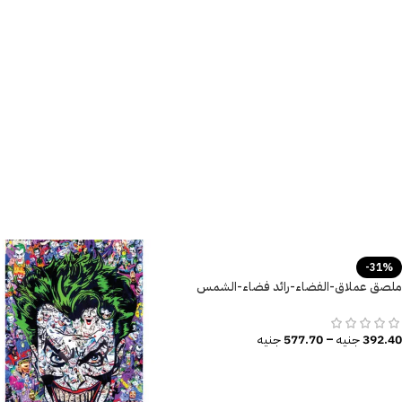
-31%
ملصق عملاق-الفضاء-رائد فضاء-الشمس
والنجوم-صاروخ
392.40
جنيه
–
577.70
جنيه