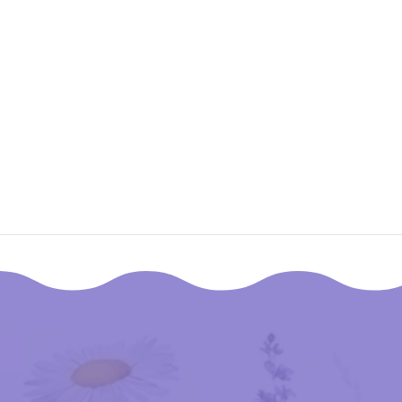
زالته؟
صق؟
إقـرأ المزيـد