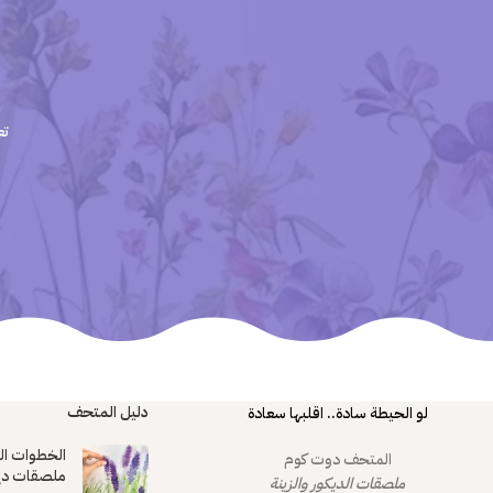
تع
دليل المتحف
لو الحيطة سادة.. اقلبها سعادة
الخطوات ال
المتحف دوت كوم
ملصقات دي
ملصقات الديكور والزينة