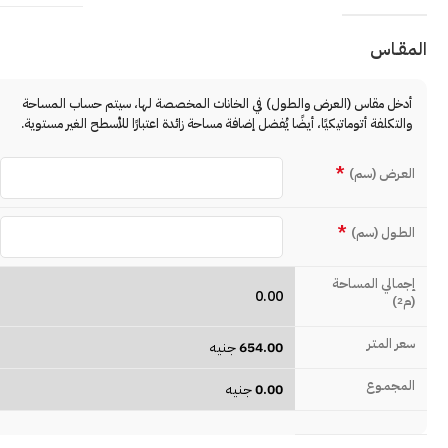
المقـاس
أدخل مقاس (العرض والطول) في الخانات المخصصة لها، سيتم حساب المساحة
والتكلفة أتوماتيكيًا، أيضًا يُفضل إضافة مساحة زائدة اعتبارًا للأسطح الغير مستوية.
*
العـرض (سم)
*
الطـول (سم)
إجمالي المساحة
0.00
(م
)
2
سعر المتـر
654.00
جنيه
المجمـوع
0.00
جنيه