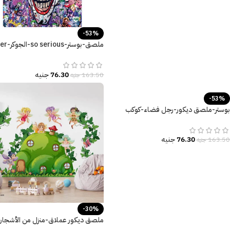
-53%
ألوان زاهية
76.30
جنيه
163.50
جنيه
-53%
بوستر-ملصق ديكور-رجل فضاء-كوكب
المريخ-Mars
76.30
جنيه
163.50
جنيه
-30%
ملصق ديكور عملاق-منزل من الأشجار
والزهور-فراشات-Tree