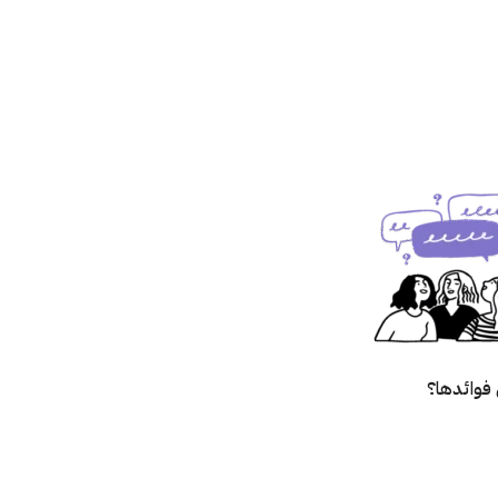
فوائدها؟
؟