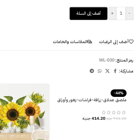
+
-
أضف إلى السلة
أضف إلى الرغبات
المقاسات والخامات
رمز المنتج:
WL-030
مشاركـة:
-44%
ملصق عملاق-زرافة-فراشات-زهور وأوراق
الشجر-giraffe
414.20
جنيه
741.20
جنيه