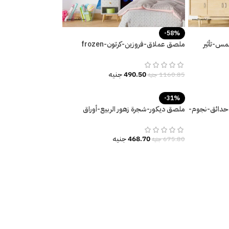
-58%
س-تأثير
ملصق عملاق-فروزين-كرتون-frozen
cartoon-ألوان زاهية
490.50
جنيه
1160.85
جنيه
-31%
حدائق-نجوم-
ملصق ديكور-شجرة زهور الربيع-أوراق
الشجر-Spring
468.70
جنيه
675.80
جنيه