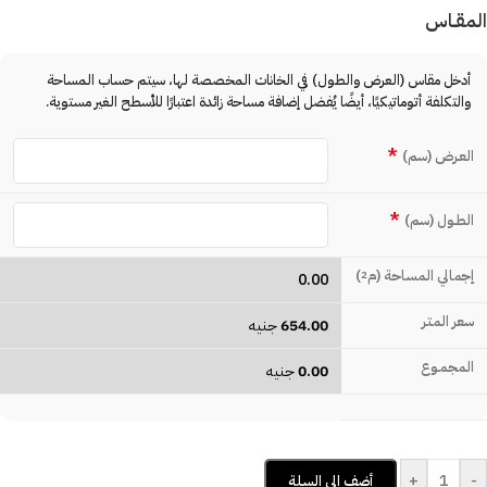
المقـاس
أدخل مقاس (العرض والطول) في الخانات المخصصة لها، سيتم حساب المساحة
والتكلفة أتوماتيكيًا، أيضًا يُفضل إضافة مساحة زائدة اعتبارًا للأسطح الغير مستوية.
*
العـرض (سم)
*
الطـول (سم)
إجمالي المساحة (م
)
2
0.00
سعر المتـر
654.00
جنيه
المجمـوع
0.00
جنيه
+
-
أضف إلى السلة