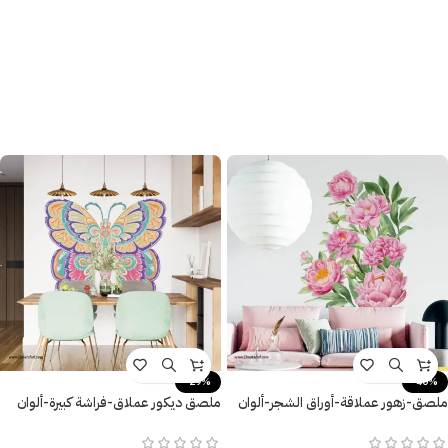
-29%
-40%
ملصق-زهور عملاقة-أوراق الشجر-ألوان
ملصق ديكور عملاق-فراشة كبيرة-ألوان
زاهية وأنيقة
متنوعة وزاهية