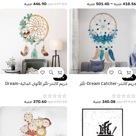
418.56
جنيه
–
501.40
جنيه
446.90
جنيه
627.84
جنيه
-41%
-29%
دريم كاتشر-Dream Catcher-تأثير
دريم كاتشر-تأثير الألوان المائية-Dream
الألوان المائية-تصميم أنيق وراقي
Catcher-ريش وزهور ملونة
340.08
جنيه
370.60
جنيه
479.60
جنيه
632.20
جنيه