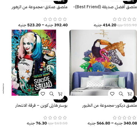
-33%
-25%
ملصق أفضل صديقة (Best Friend)-
ملصق عملاق-مجموعة من الزهور
بنات كيوت-Cute Girls
الحمراء مع الفطر -أوراق الشجر
414.20
جنيه
392.40
جنيه
–
523.20
جنيه
555.90
جنيه
-53%
-17%
ملصق ديكور-مجموعة من الطيور
بوستر هارلي كوين – فرقة الانتحار
والزهور-أوراق الشجر-ألوان زاهية
(Suicide Squad) – تصميم جرافيتي
ملون.
340.08
جنيه
–
566.80
جنيه
76.30
جنيه
163.50
جنيه