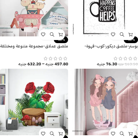
-33%
-53%
بوستر-ملصق ديكور-كوب-قهوة-
ملصق عملاق-مجموعة متنوعة ومختلفة
Coffee-مقاسات متعددة
من الحيوانات-سيارة-أطفال كيوت
76.30
جنيه
457.80
جنيه
–
632.20
جنيه
163.50
جنيه