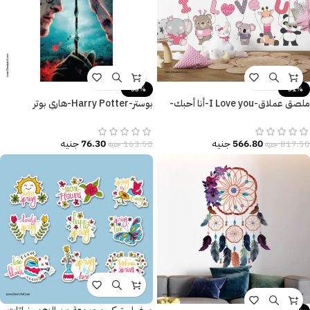
-53%
-31%
ملصق عملاق-I Love you-أنا أحبك-
بوستر-Harry Potter-هاري بوتر
حيوانات كيوت-valentine’s day
والمقدسات المهلكة
566.80
جنيه
76.30
جنيه
817.50
جنيه
163.50
جنيه