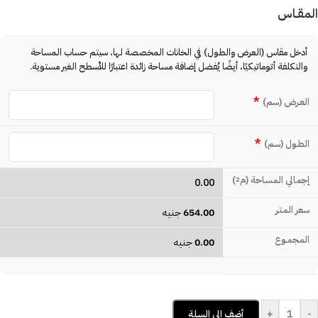
المقـاس
أدخل مقاس (العرض والطول) في الخانات المخصصة لها، سيتم حساب المساحة
والتكلفة أتوماتيكيًا، أيضًا يُفضل إضافة مساحة زائدة اعتبارًا للأسطح الغير مستوية.
*
العـرض (سم)
*
الطـول (سم)
إجمالي المساحة (م
)
2
0.00
سعر المتـر
654.00
جنيه
المجمـوع
0.00
جنيه
+
-
أضف إلى السلة