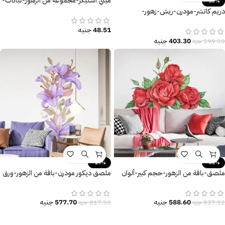
ميني استيكر-مجموعة من الزهور-نباتات-
-33%
فصل الربيع-فراشات
دريم كاتشر-مودرن-ريش-زهور-
Flowers-مقاسات متعددة-Dream
48.51
جنيه
Catcher
403.30
جنيه
599.50
جنيه
-29%
-30%
ملصق-باقة من الزهور-حجم كبير-ألوان
ملصق ديكور مودرن-باقة من الزهور-ورق
زاهية
الشجر
588.60
جنيه
577.70
جنيه
837.12
جنيه
817.50
جنيه