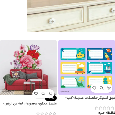
ميني استيكر-ملصقات مدرسة-كتب-
-29%
كراسات
ملصق ديكور-مجموعة رائعة من الزهور-
ورق الشجر-ألوان زاهية
48.51
جنيه