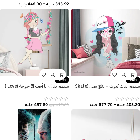
313.92
جنيه
–
446.90
جنيه
-34%
-31%
ملصق بنات كيوت – تزلج معي (Skate
ملصق بناتي-أنا أحب الأرجوحة (I Love
with me) ألوان زاهية
the seesaw)-بنات كيوت
403.30
جنيه
–
577.70
جنيه
457.80
جنيه
697.60
جنيه