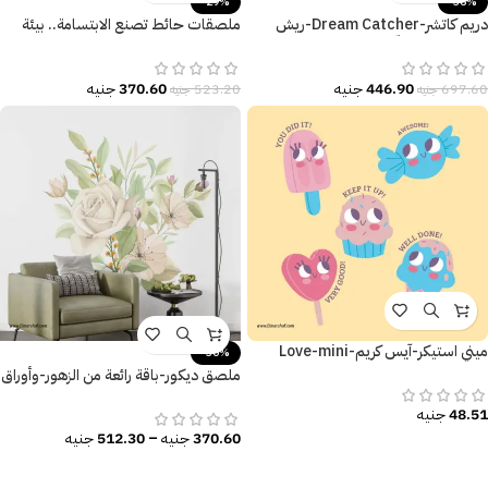
-29%
-36%
دريم كاتشر-Dream Catcher-ريش
ملصقات حائط تصنع الابتسامة.. بيئة
وهلال-ألوان جذّابة
تعليمية مثالية مليئة بالبهجة.
446.90
جنيه
370.60
جنيه
697.60
جنيه
523.20
جنيه
ميني استيكر-آيس كريم-Love-mini
-30%
sticker-Ice cream
ملصق ديكور-باقة رائعة من الزهور-وأوراق
الشجر
48.51
جنيه
370.60
جنيه
–
512.30
جنيه