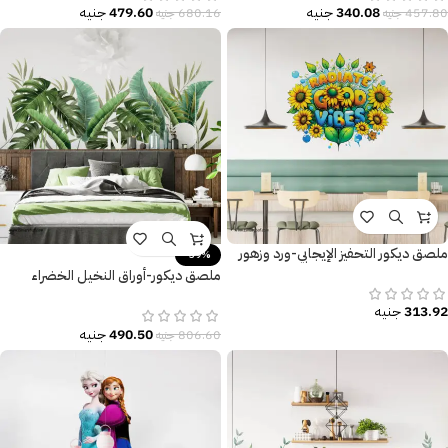
340.08
جنيه
479.60
جنيه
457.80
جنيه
680.16
جنيه
ملصق ديكور التحفيز الإيجابي-ورد وزهور
-39%
ملصق ديكور-أوراق النخيل الخضراء
العملاقة-الخيزران-النباتات الاستوائية
313.92
جنيه
490.50
جنيه
806.60
جنيه