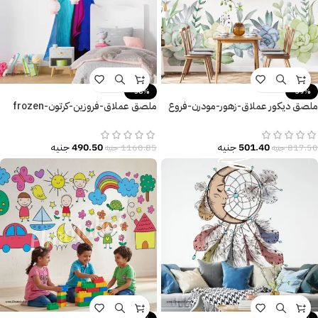
-58%
-39%
ملصق ديكور عملاق-زهور-مودرن-فروع
ملصق عملاق-فروزين-كرتون-frozen
الشجر-تأثير الألوان المائية
cartoon-ألوان زاهية
501.40
جنيه
490.50
جنيه
817.50
جنيه
1160.85
جنيه