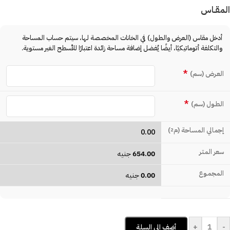
المقـاس
أدخل مقاس (العرض والطول) في الخانات المخصصة لها، سيتم حساب المساحة
والتكلفة أتوماتيكيًا، أيضًا يُفضل إضافة مساحة زائدة اعتبارًا للأسطح الغير مستوية.
*
العـرض (سم)
*
الطـول (سم)
إجمالي المساحة (م
)
2
0.00
سعر المتـر
654.00
جنيه
المجمـوع
0.00
جنيه
+
-
أضف إلى السلة