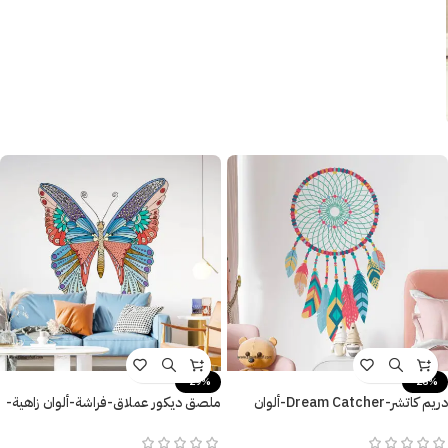
-29%
-26%
دريم كاتشر-Dream Catcher-ألوان
ملصق ديكور عملاق-فراشة-ألوان زاهية-
مودرن زاهية وعصرية
نيو كلاسيك