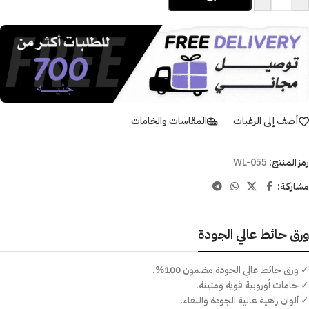
أضف إلى الرغبات
المقاسات والخامات
رمز المنتج:
WL-055
مشاركـة:
ورق حائط عالي الجودة
✓ ورق حائط عالي الجودة مضمون 100%.
✓ خامات أوروبية قوية ومتينة.
✓ ألوان زاهية عالية الجودة والنقاء.