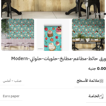
ورق حائط-مطاعم-مطابخ-حلويات-حلواني-Modern
0.00
جنيه
ملائمة الأسطح
صلب – أملس
الخـامــة
Euro paper