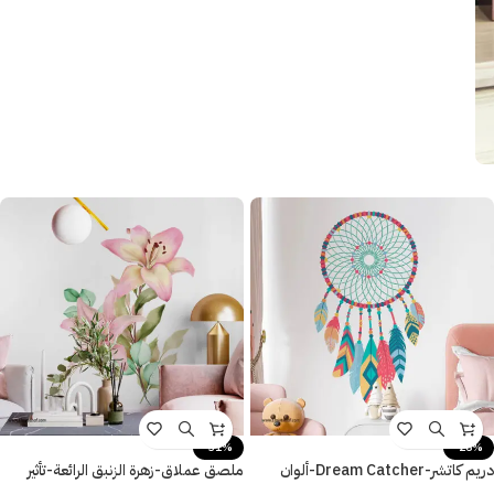
-31%
-26%
دريم كاتشر-Dream Catcher-ألوان
ملصق عملاق-زهرة الزنبق الرائعة-تأثير
مودرن زاهية وعصرية
الألوان المائية