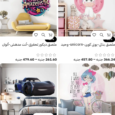
-25%
-38%
ملصق بناتي-يوني كورن-unicorn-وحيد
ملصق ديكور تحفيزي-أنت مدهش-ألوان
القرن
زاهية
366.24
جنيه
–
457.80
جنيه
261.60
جنيه
–
479.60
جنيه