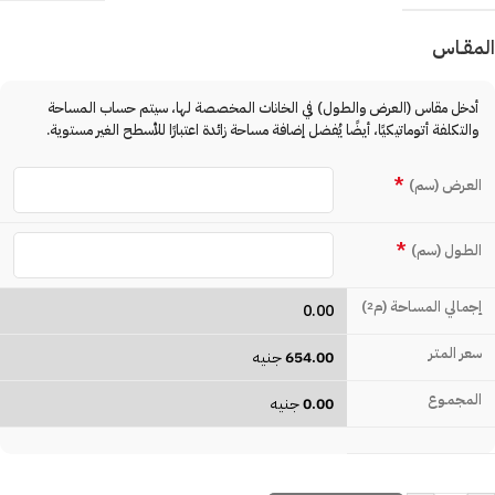
المقـاس
أدخل مقاس (العرض والطول) في الخانات المخصصة لها، سيتم حساب المساحة
والتكلفة أتوماتيكيًا، أيضًا يُفضل إضافة مساحة زائدة اعتبارًا للأسطح الغير مستوية.
*
العـرض (سم)
*
الطـول (سم)
إجمالي المساحة (م
)
2
0.00
سعر المتـر
654.00
جنيه
المجمـوع
0.00
جنيه