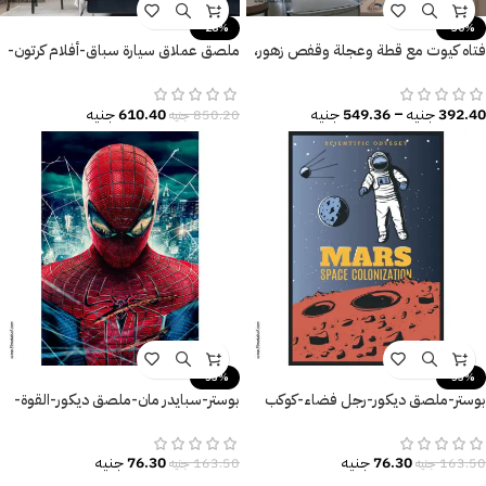
-28%
-30%
فتاه كيوت مع قطة وعجلة وقفص زهور،
ملصق عملاق سيارة سباق-أفلام كرتون-
(All I want to do is Play with my
عربيات-Cars
Cat)
392.40
جنيه
–
549.36
جنيه
610.40
جنيه
850.20
جنيه
-53%
-53%
بوستر-ملصق ديكور-رجل فضاء-كوكب
بوستر-سبايدر مان-ملصق ديكور-القوة-
المريخ-Mars
Spider Man
76.30
جنيه
76.30
جنيه
163.50
جنيه
163.50
جنيه