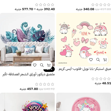
340.08
جنيه
392.40
جنيه
–
577.70
جنيه
457.80
جنيه
ميني استيكر-بابا نويل-قلوب-آيس كريم
-29%
ملصق ديكور-أوراق الشجر العملاقة-تأثير
الألوان المائية المميزة
48.51
جنيه
457.80
جنيه
640.92
جنيه