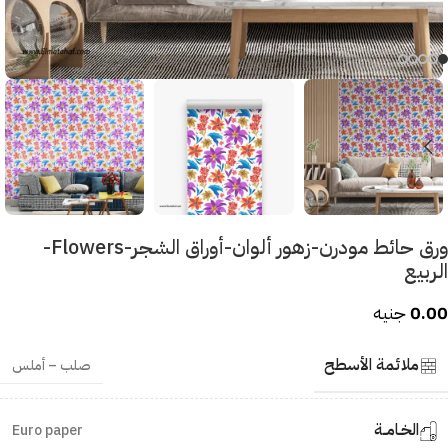
ورق حائط مودرن-زهور ألوان-أوراق الشجر-Flowers-
الربيع
0.00
جنيه
ملائمة الأسطح
صلب – أملس
الخـامــة
Euro paper