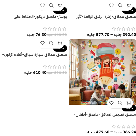
-53%
-31%
ملصق عملاق-زهرة الزنبق الرائعة-تأثير
بوستر-ملصق ديكور-الحفاظ على
الألوان المائية
الصحة-Health is The Best Wealth
392.40
جنيه
–
577.70
جنيه
76.30
جنيه
163.50
جنيه
-28%
ملصق عملاق سيارة سباق-أفلام كرتون-
عربيات-Cars
610.40
جنيه
850.20
جنيه
-35%
ملصق تعليمي عملاق-ملصق-أطفال-
حروف إنجليزية-كتاب
366.24
جنيه
–
479.60
جنيه