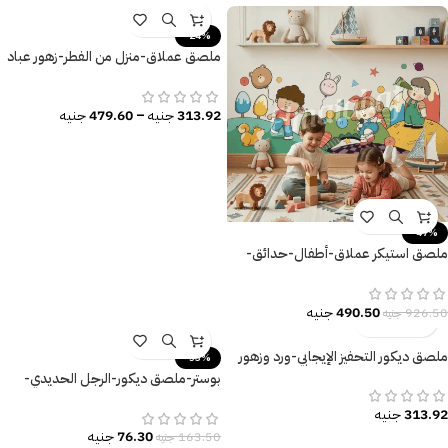
-24%
ملصق عملاق-منزل من الفطر-زهور عباد
الشمس والفراشات
313.92
جنيه
–
479.60
جنيه
-47%
ملصق استيكر عملاق-أطفال-حدائق-
نجوم-كواكب-أطفال كيوت
490.50
جنيه
926.50
جنيه
ملصق ديكور التحفيز الإيجابي-ورد وزهور
-53%
بوستر-ملصق ديكور-الرجل الحديدي-
Iron Man
313.92
جنيه
76.30
جنيه
163.50
جنيه