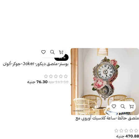
-53%
بوستر-ملصق ديكور-Joker-جوكر-ألوان
زاهية
76.30
جنيه
163.50
جنيه
ملصق حائط-ساعة كلاسيك أوروبي مع
الزهور
470.88
جنيه