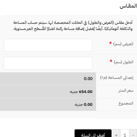
المقـاس
أدخل مقاس (العرض والطول) في الخانات المخصصة لها، سيتم حساب المساحة
والتكلفة أتوماتيكيًا، أيضًا يُفضل إضافة مساحة زائدة اعتبارًا للأسطح الغير مستوية.
*
العـرض (سم)
*
الطـول (سم)
إجمالي المساحة (م
)
2
0.00
سعر المتـر
654.00
جنيه
المجمـوع
0.00
جنيه
+
-
أضف إلى السلة