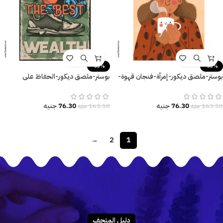
-53%
-53%
بوستر-ملصق ديكور-إمرأة-فنجان قهوة-
بوستر-ملصق ديكور-الحفاظ على
Love Coffee
الصحة-Health is The Best Wealth
76.30
جنيه
76.30
جنيه
163.50
جنيه
163.50
جنيه
→
2
1
دليـل المتحـف