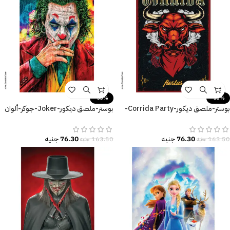
-53%
-53%
بوستر-ملصق ديكور-Corrida Party-
بوستر-ملصق ديكور-Joker-جوكر-ألوان
احتفال-ثور-زهور
زاهية
76.30
جنيه
76.30
جنيه
163.50
جنيه
163.50
جنيه