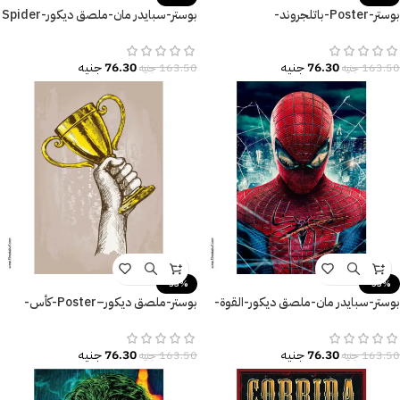
بوستر-Poster-باتلجروند-
بوستر-سبايدر مان-ملصق ديكور-Spider
Man
Battlegrounds
76.30
جنيه
76.30
جنيه
163.50
جنيه
163.50
جنيه
-53%
-53%
بوستر-سبايدر مان-ملصق ديكور-القوة-
بوستر-ملصق ديكور–Poster-كأس-
Spider Man
Cup-زراع-مقاسات متعددة
76.30
جنيه
76.30
جنيه
163.50
جنيه
163.50
جنيه