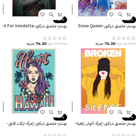
-53%
-53%
بوستر-ملصق ديكور-Snow Queen
بوستر-ملصق ديكور-V For Vendetta-
Elsa-Frozen
فانديتا-مقاسات متعددة
76.30
جنيه
76.30
جنيه
163.50
جنيه
163.50
جنيه
-53%
-53%
بوستر-ملصق ديكور-إمرأة-ألوان زاهية-
بوستر-ملصق ديكور-إمرأة-تركت قلبي-
Broken Silence
زهور-نخل-مقاسات متعددة