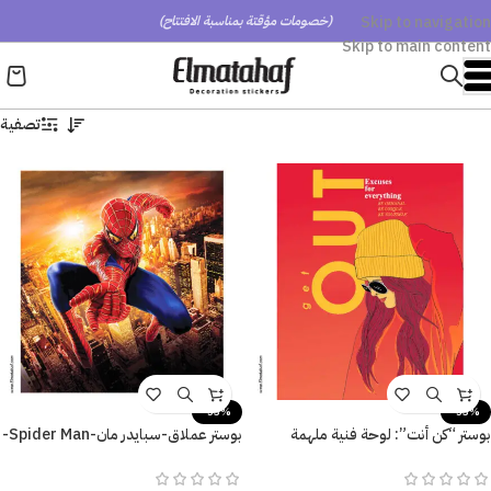
Skip to navigation
(خصومات مؤقتة بمناسبة الافتتاح)
Skip to main content
تصفية
-53%
-53%
بوستر “كن أنت”: لوحة فنية ملهمة
بوستر عملاق-سبايدر مان-Spider Man-
للديكور المودرن.
نيويورك-مقاسات متعددة