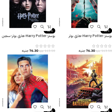
-53%
-53%
بوستر-Harry Potter-هاري بوتر
بوستر-Harry Potter-هاري بوتر-سجين
والمقدسات المهلكة
أزكابان-مقاسات متعددة
76.30
جنيه
76.30
جنيه
163.50
جنيه
163.50
جنيه
-53%
-53%