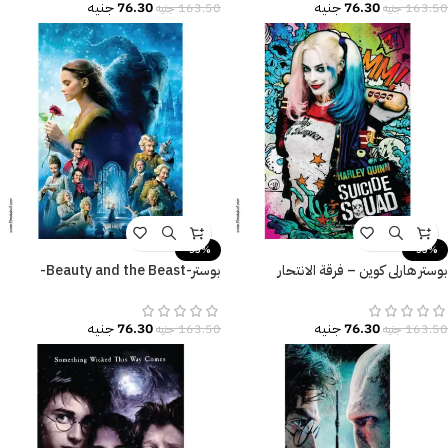
76.30
جنيه
76.30
جنيه
163.50
جنيه
163.50
جنيه
-53%
-53%
بوستر هارلي كوين – فرقة الانتحار
بوستر-Beauty and the Beast-
(Suicide Squad) – تصميم جرافيتي
الجميلة والوحش-Poster
ملون.
76.30
جنيه
76.30
جنيه
163.50
جنيه
163.50
جنيه