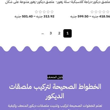
ملصق ديكور-دراجة كلاسيكية-سلة زهور-
ملصق ديكور-زهور متنوعة على شكل
أوراق الشجر
قلب-ألوان زاهية
418.56
جنيه
–
599.50
جنيه
313.92
جنيه
–
501.40
جنيه
→
3
2
1
دليـل المتحـف
الخطواط الصحيحة لتركيب ملصقات
الديكور
تعلم الخطوات الصحيحة لتركيب وتثبيت ملصقات ديكور المتحف وكيفية