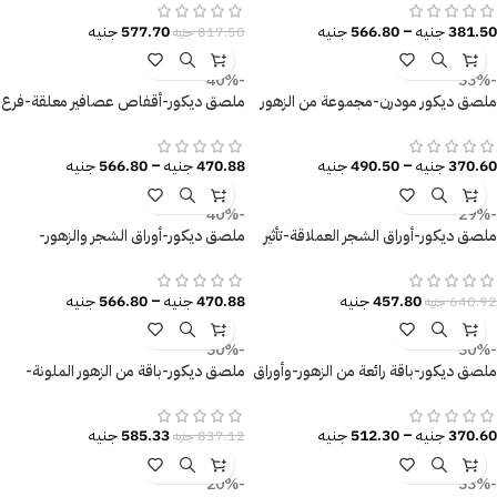
381.50
جنيه
–
566.80
جنيه
577.70
جنيه
817.50
جنيه
-40%
-33%
ملصق ديكور مودرن-مجموعة من الزهور
ملصق ديكور-أقفاص عصافير معلقة-فرع
الرائعة-أوراق الشجر
شجرة-عصافير-أوراق شجر
370.60
جنيه
–
490.50
جنيه
470.88
جنيه
–
566.80
جنيه
-40%
-29%
ملصق ديكور-أوراق الشجر العملاقة-تأثير
ملصق ديكور-أوراق الشجر والزهور-
الألوان المائية المميزة
مقاسات متعددة
457.80
جنيه
470.88
جنيه
–
566.80
جنيه
640.92
جنيه
-30%
-30%
ملصق ديكور-باقة رائعة من الزهور-وأوراق
ملصق ديكور-باقة من الزهور الملونة-
الشجر
أوراق الشجر-فاكهة الفراولة
370.60
جنيه
–
512.30
جنيه
585.33
جنيه
837.12
جنيه
-20%
-33%