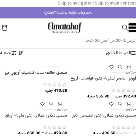
Skip to navigation
Skip to main content
(خصومات مؤقتة بمناسبة الافتتاح)
عرض 1–20 من أصل 50 نتيجة
الشريط الجانبي
تصفية
-29%
ملصق حائط-ساعة كلاسيك أوروبي مع
أوراق الشجر الملونة-زهور-فراشات-فروع
الزهور
الشجر-Tree
470.88
جنيه
392.40
جنيه
–
555.90
جنيه
-30%
-34%
ملصق ديكور عملاق-زهور الشمس-تأثير
ملصق ديكور عملاق-زهور ملونة-أوراق
الألوان المائية
وفروع الشجر-ألوان مائية
490.50
جنيه
470.88
جنيه
–
658.36
جنيه
741.20
جنيه