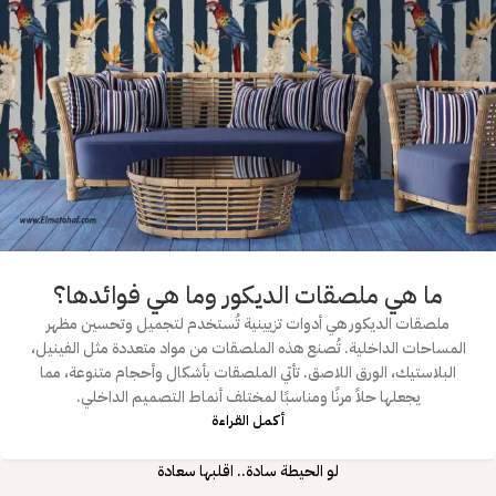
ما هي ملصقات الديكور وما هي فوائدها؟
ملصقات الديكور هي أدوات تزيينية تُستخدم لتجميل وتحسين مظهر
المساحات الداخلية. تُصنع هذه الملصقات من مواد متعددة مثل الفينيل،
البلاستيك، الورق اللاصق. تأتي الملصقات بأشكال وأحجام متنوعة، مما
يجعلها حلاً مرنًا ومناسبًا لمختلف أنماط التصميم الداخلي.
أكمـل القـراءة
لو الحيطة سادة.. اقلبها سعادة