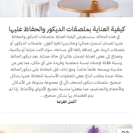
كيفية العناية بملصقات الديكور والحفاظ عليها
في هذه المقالة، سنستعرض كيفية العناية بملصقات الديكور والحفاظ
عليها لضمان استمرار جمالها وجاذبيتها لفترة أطول. ملصقات الديكور، أو
ملصقات الزينة، هي إضافة رائعة لأي مساحة، سواء كانت منزلية أو مكتبية،
وتحتاج إلى بعض العناية لضمان بقائها في حالة ممتازة. يعد ديكور الحائط
وسيلة فعّالة لإضفاء لمسة شخصية وفريدة على أي مكان، مما يعزز من
جاذبيته ويمنحه طابعاً خاصاً. ومع ذلك، فإن الحفاظ على ديكور الحائط
بحالة جيدة يتطلب اتباع بعض الخطوات الأساسية للحفاظ عليها بشكل
صحيح. ملصقات ديكور المتحف تأتي في مجموعة متنوعة من الأشكال
والأحجام والتصاميم، مما يجعلها مناسبة لجميع الأذواق والأنماط. إذا لم
يتم الاهتمام بها بشكل صحيح،...
أكمـل القـراءة