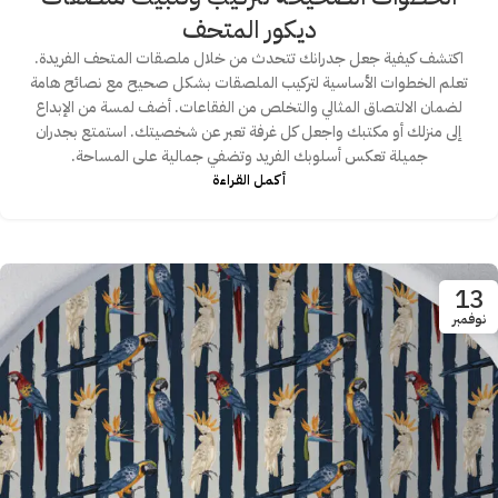
ديكور المتحف
اكتشف كيفية جعل جدرانك تتحدث من خلال ملصقات المتحف الفريدة.
تعلم الخطوات الأساسية لتركيب الملصقات بشكل صحيح مع نصائح هامة
لضمان الالتصاق المثالي والتخلص من الفقاعات. أضف لمسة من الإبداع
إلى منزلك أو مكتبك واجعل كل غرفة تعبر عن شخصيتك. استمتع بجدران
جميلة تعكس أسلوبك الفريد وتضفي جمالية على المساحة.
أكمـل القـراءة
13
نوفمبر