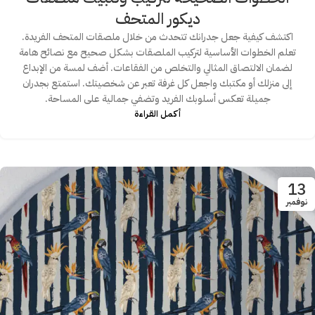
ديكور المتحف
اكتشف كيفية جعل جدرانك تتحدث من خلال ملصقات المتحف الفريدة.
تعلم الخطوات الأساسية لتركيب الملصقات بشكل صحيح مع نصائح هامة
لضمان الالتصاق المثالي والتخلص من الفقاعات. أضف لمسة من الإبداع
إلى منزلك أو مكتبك واجعل كل غرفة تعبر عن شخصيتك. استمتع بجدران
جميلة تعكس أسلوبك الفريد وتضفي جمالية على المساحة.
أكمـل القـراءة
13
نوفمبر