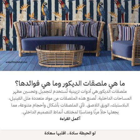
ما هي ملصقات الديكور وما هي فوائدها؟
ملصقات الديكور هي أدوات تزيينية تُستخدم لتجميل وتحسين مظهر
المساحات الداخلية. تُصنع هذه الملصقات من مواد متعددة مثل الفينيل،
البلاستيك، الورق اللاصق. تأتي الملصقات بأشكال وأحجام متنوعة، مما
يجعلها حلاً مرنًا ومناسبًا لمختلف أنماط التصميم الداخلي.
أكمـل القـراءة
لو الحيطة سادة.. اقلبها سعادة