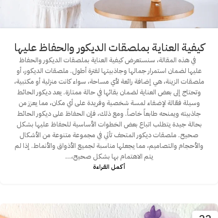
كيفية العناية بملصقات الديكور والحفاظ عليها
في هذه المقالة، سنستعرض كيفية العناية بملصقات الديكور والحفاظ
عليها لضمان استمرار جمالها وجاذبيتها لفترة أطول. ملصقات الديكور، أو
ملصقات الزينة، هي إضافة رائعة لأي مساحة، سواء كانت منزلية أو مكتبية،
وتحتاج إلى بعض العناية لضمان بقائها في حالة ممتازة. يعد ديكور الحائط
وسيلة فعّالة لإضفاء لمسة شخصية وفريدة على أي مكان، مما يعزز من
جاذبيته ويمنحه طابعاً خاصاً. ومع ذلك، فإن الحفاظ على ديكور الحائط
بحالة جيدة يتطلب اتباع بعض الخطوات الأساسية للحفاظ عليها بشكل
صحيح. ملصقات ديكور المتحف تأتي في مجموعة متنوعة من الأشكال
والأحجام والتصاميم، مما يجعلها مناسبة لجميع الأذواق والأنماط. إذا لم
يتم الاهتمام بها بشكل صحيح،...
أكمـل القـراءة