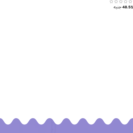
48.51
جنيه