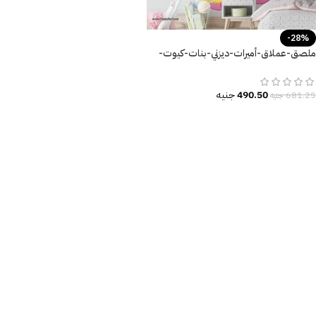
-28%
ملصق-عملاق-أميرات-ديزني-بنات-كيوت-
disney-princess
490.50
جنيه
681.25
جنيه