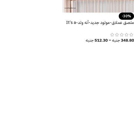
-30%
ملصق عملاق-مولود جديد-أنه ولد-It’s a
Boy-أنها بنت-It’s a Girl
348.80
جنيه
–
512.30
جنيه