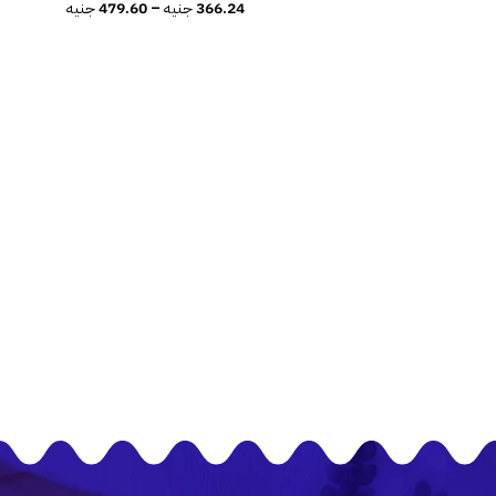
366.24
جنيه
–
479.60
جنيه