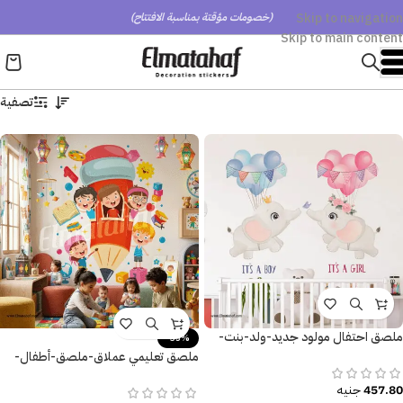
Skip to navigation
(خصومات مؤقتة بمناسبة الافتتاح)
Skip to main content
تصفية
ملصق احتفال مولود جديد-ولد-بنت-
-35%
It’s a Boy-It’s a Girl-فيل-بالون-زهور
ملصق تعليمي عملاق-ملصق-أطفال-
حروف إنجليزية-كتاب
457.80
جنيه