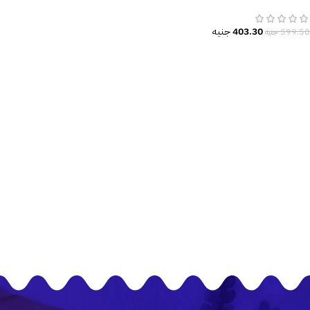
ريش-زهور-Flowers-Dream Catcher
403.30
جنيه
599.50
جنيه