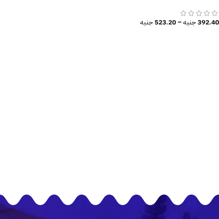
ورد-زهور-بنات كيوت
392.40
جنيه
–
523.20
جنيه