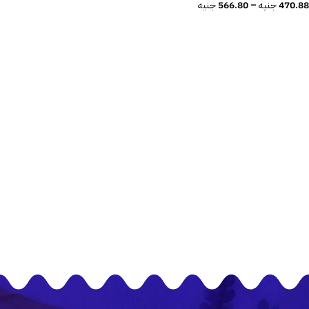
470.88
جنيه
–
566.80
جنيه