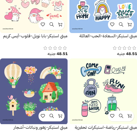
ميني استيكر-السعادة-الحب-العائلة
ميني استيكر-بابا نويل-قلوب-آيس كريم
48.51
جنيه
48.51
جنيه
ميني استيكر-رياضة-استيكرات تحفيزية
ميني استيكر-زهور ونباتات-أشجار