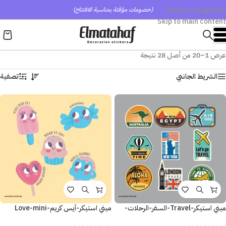
Skip to navigation
(خصومات مؤقتة بمناسبة الافتتاح)
Skip to main content
عرض 1–20 من أصل 28 نتيجة
الشريط الجانبي
تصفية
ميني استيكر-Travel-السفر-الرحلات-
ميني استيكر-آيس كريم-Love-mini
استكشافات
sticker-Ice cream