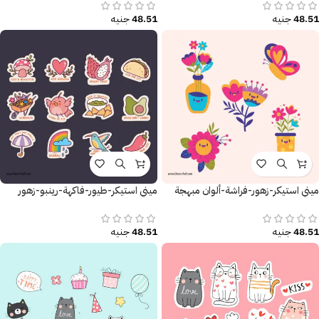
48.51
جنيه
48.51
جنيه
ميني استيكر-زهور-فراشة-ألوان مبهجة
ميني استيكر-طيور-فاكهة-رينبو-زهور
48.51
جنيه
48.51
جنيه