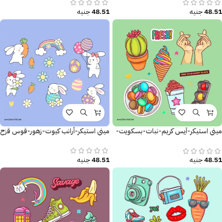
48.51
جنيه
48.51
جنيه
ميني استيكر-آيس كريم-نبات-بسكويت-
ميني استيكر-أرانب كيوت-زهور-قوس قزح
أشارة المرور
48.51
جنيه
48.51
جنيه