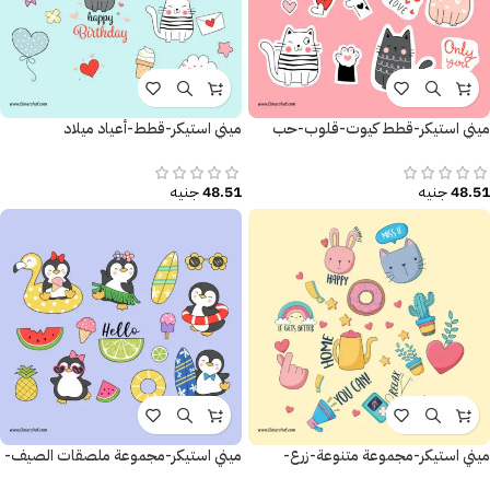
ميني استيكر-قطط كيوت-قلوب-حب
ميني استيكر-قطط-أعياد ميلاد
48.51
جنيه
48.51
جنيه
ميني استيكر-مجموعة متنوعة-زرع-
ميني استيكر-مجموعة ملصقات الصيف-
قلوب-ملصقات تحفيزية
بحر