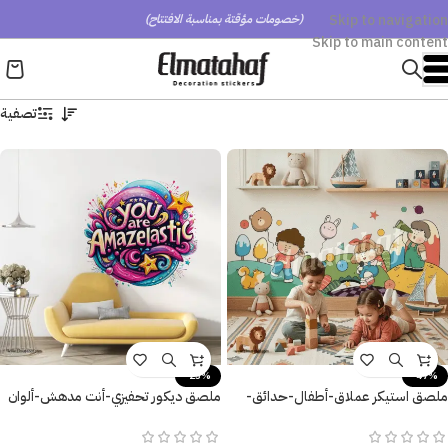
Skip to navigation
(خصومات مؤقتة بمناسبة الافتتاح)
Skip to main content
تصفية
-25%
-47%
ملصق استيكر عملاق-أطفال-حدائق-
ملصق ديكور تحفيزي-أنت مدهش-ألوان
نجوم-كواكب-أطفال كيوت
زاهية