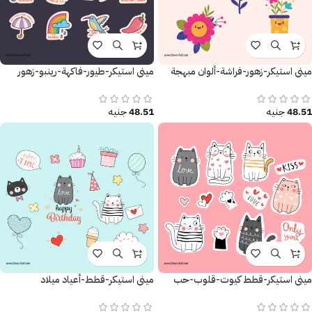
ميني استيكر-زهور-فراشة-ألوان مبهجة
ميني استيكر-طيور-فاكهة-رينبو-زهور
48.51
جنيه
48.51
جنيه
ميني استيكر-قطط كيوت-قلوب-حب
ميني استيكر-قطط-أعياد ميلاد