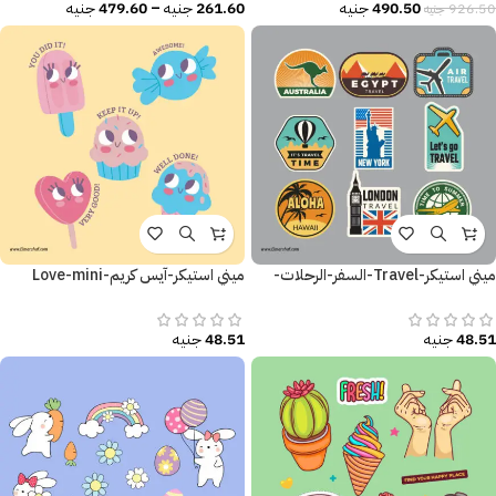
490.50
جنيه
261.60
جنيه
–
479.60
جنيه
926.50
جنيه
ميني استيكر-Travel-السفر-الرحلات-
ميني استيكر-آيس كريم-Love-mini
استكشافات
sticker-Ice cream
48.51
جنيه
48.51
جنيه