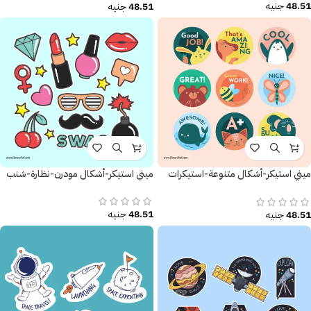
48.51
جنيه
48.51
جنيه
ميني استيكر-أشكال متنوعة-استيكرات
ميني استيكر-أشكال مودرن-نظارة-شنب
تحفيزية
48.51
جنيه
48.51
جنيه