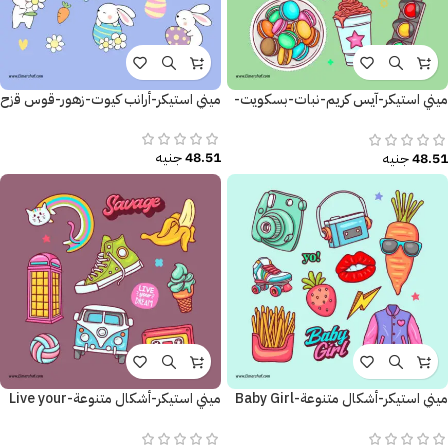
ميني استيكر-آيس كريم-نبات-بسكويت-
ميني استيكر-أرانب كيوت-زهور-قوس قزح
أشارة المرور
48.51
جنيه
48.51
جنيه
ميني استيكر-أشكال متنوعة-Baby Girl
ميني استيكر-أشكال متنوعة-Live your
Dream