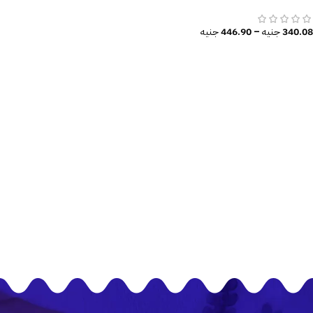
Mickey Mouse and the dog
340.08
جنيه
–
446.90
جنيه