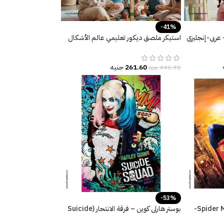
-41%
عربي-إنجليزي
استيكر ملصق ديكور تعليمي عالم الأشكال
المرحة
261.60
جنيه
446.90
جنيه
-53%
بوستر عملاق-سبايدر مان-Spider Man-
بوستر هارلي كوين – فرقة الانتحار (Suicide
Squad) – تصميم جرافيتي ملون.