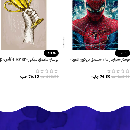
-53%
-53%
بوستر-سبايدر مان-ملصق ديكور-القوة-
Spider Man
زراع-مقاسات متعددة
76.30
جنيه
76.30
جنيه
163.50
جنيه
163.50
جنيه