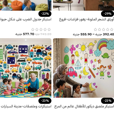
-22%
-29%
أوراق الشجر الملونة-زهور-فراشات-فروع
استيكر جدول الضرب على شكل حيوان
الشجر-Tree
577.70
جنيه
392.40
جنيه
–
555.90
جنيه
741.20
جنيه
-23%
-23%
استيكر ملصق ديكور للأطفال عالم من المرح
استيكرات وملصقات-مدينة السيارات
والتعلم
المرحة-للأطفال