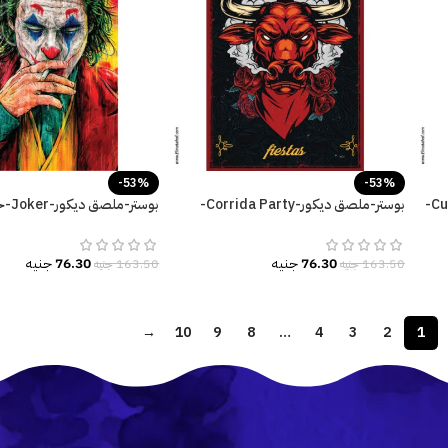
-53%
-53%
بوستر-ملصق ديكور–Poster-كأس-Cup-
بوستر-ملصق ديكور-Corrida Party-
بوستر-
احتفال-ثور-زهور
زاهية
76.30
جنيه
76.30
جنيه
163.50
جنيه
163.50
جنيه
→
10
9
8
…
4
3
2
1