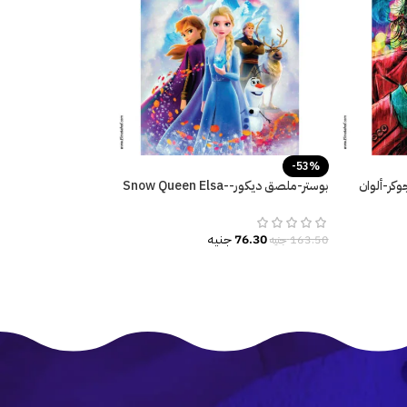
-53%
ملصق ديكور-Joker-جوكر-ألوان
بوستر-ملصق ديكور-Snow Queen Elsa-
Frozen
76.30
جنيه
163.50
جنيه