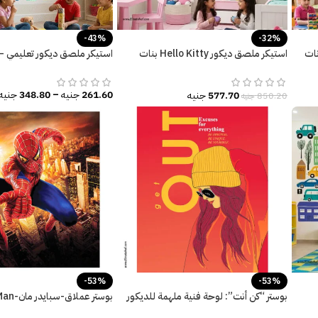
-43%
-32%
ات
استيكر ملصق ديكور Hello Kitty بنات
استيكر ملصق ديكور تعليمي – 
كيوت
261.60
جنيه
–
348.80
جنيه
577.70
جنيه
850.20
جنيه
-53%
-53%
بوستر “كن أنت”: لوحة فنية ملهمة للديكور
المودرن.
نيويورك-مقاسات متعددة