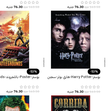
76.30
جنيه
76.30
جنيه
163.50
جنيه
163.50
جنيه
-53%
-53%
بوستر-Harry Potter-هاري بوتر-سجين
بوستر-Poster-باتلجروند-Battlegrounds
أزكابان-مقاسات متعددة
76.30
جنيه
76.30
جنيه
163.50
جنيه
163.50
جنيه