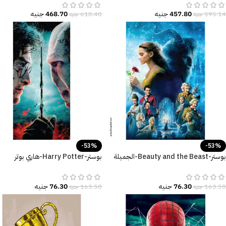
457.80
جنيه
468.70
جنيه
595.14
جنيه
610.40
جنيه
-53%
-53%
بوستر-Beauty and the Beast-الجميلة
بوستر-Harry Potter-هاري بوتر
والوحش-Poster
والمقدسات المهلكة
76.30
جنيه
76.30
جنيه
163.50
جنيه
163.50
جنيه