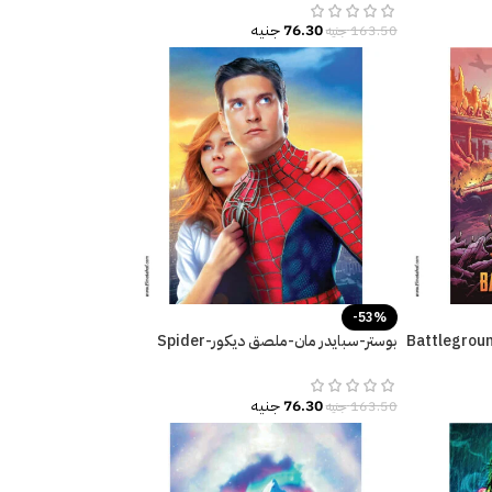
76.30
جنيه
163.50
جنيه
-53%
بوستر-سبايدر مان-ملصق ديكور-Spider
Man
76.30
جنيه
163.50
جنيه