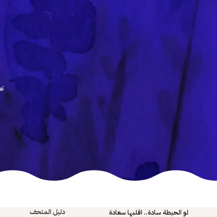
تع
دليل المتحف
لو الحيطة سادة.. اقلبها سعادة