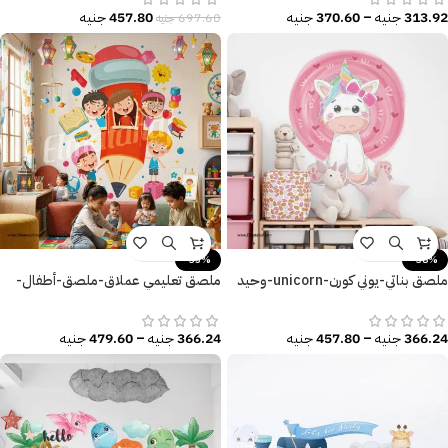
313.92
جنيه
–
370.60
جنيه
457.80
جنيه
697.60
جنيه
-35%
-38%
ملصق بناتي-يوني كورن-unicorn-وحيد
ملصق تعليمي عملاق-ملصق-أطفال-
القرن
حروف إنجليزية-كتاب
366.24
جنيه
–
457.80
جنيه
366.24
جنيه
–
479.60
جنيه