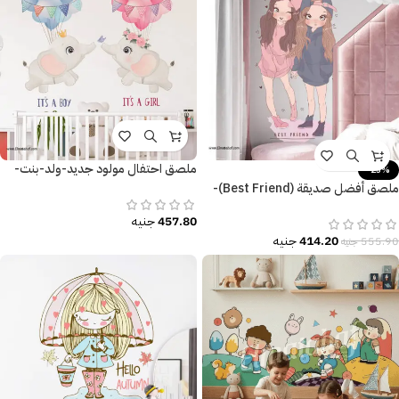
ملصق احتفال مولود جديد-ولد-بنت-
-25%
It’s a Boy-It’s a Girl-فيل-بالون-زهور
ملصق أفضل صديقة (Best Friend)-
بنات كيوت-Cute Girls
457.80
جنيه
414.20
جنيه
555.90
جنيه