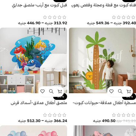
فتاه كيوت مع قطة وعجلة وقفص زهور،
فيل كيوت مع أرنب-ملصق جداري
(All I want to do is Play with my
عملاق-بالون-زهور
Cat)
392.40
جنيه
–
549.36
جنيه
313.92
جنيه
–
446.90
جنيه
-30%
-34%
مسطرة أطفال عملاقة-حيوانات كيوت-
ملصق أطفال عملاق-أسماك قرش
نخيل-أسد-Lion
كيوت-عالم البحار-Shark
490.50
جنيه
366.24
جنيه
–
512.30
جنيه
741.20
جنيه