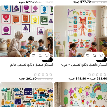
577.70
جنيه
577.70
جنيه
741.20
جنيه
850.20
جنيه
-41%
-43%
استيكر ملصق ديكور تعليمي – عربي-
استيكر ملصق ديكور تعليمي عالم
إنجليزي
الأشكال المرحة
261.60
جنيه
–
348.80
جنيه
261.60
جنيه
446.90
جنيه