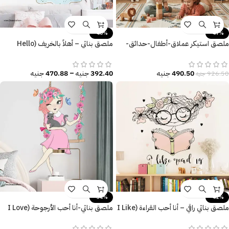
-40%
-47%
ملصق استيكر عملاق-أطفال-حدائق-
ملصق بناتي – أهلاً بالخريف (Hello
نجوم-كواكب-أطفال كيوت
Autumn) مقاسات متعددة
490.50
جنيه
392.40
جنيه
–
470.88
جنيه
926.50
جنيه
-34%
-41%
ملصق بناتي راقي – أنا أحب القراءة (I Like
ملصق بناتي-أنا أحب الأرجوحة (I Love
Reading)
the seesaw)-بنات كيوت