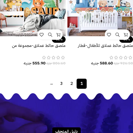
-31%
-36%
ملصق حائط عملاق للأطفال-قطار
ملصق حائط عملاق-مجموعة من
وحيوانات-(Train with Animals)
الديناصورات الكيوت مع النخل والزرع
588.60
جنيه
555.90
جنيه
926.50
جنيه
806.60
جنيه
→
3
2
1
دليـل المتحـف