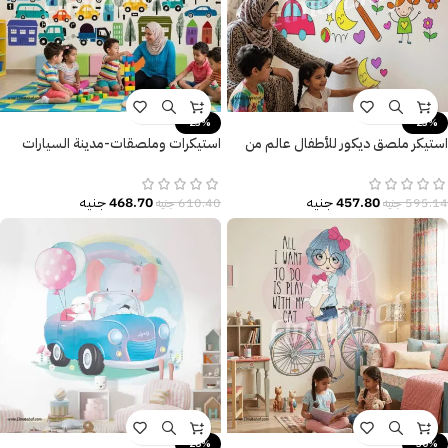
-23%
-23%
استيكر ملصق ديكور للأطفال عالم من
استيكرات وملصقات-مدينة السيارات
المرح والتعلم
المرحة-للأطفال
457.80
جنيه
468.70
جنيه
595.14
جنيه
610.40
جنيه
-28%
-30%