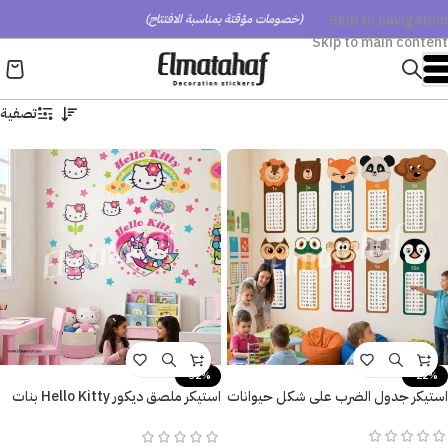
Skip to navigation
(خصومات مؤقتة بمناسبة الافتتاح)
Skip to main content
تصفية
-32%
-22%
استيكر جدول الضرب على شكل حيوانات
استيكر ملصق ديكور Hello Kitty بنات
كيوت