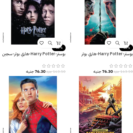
-53%
-53%
بوستر-Harry Potter-هاري بوتر
بوستر-Harry Potter-هاري بوتر-سجين
والمقدسات المهلكة
أزكابان-مقاسات متعددة
76.30
جنيه
76.30
جنيه
163.50
جنيه
163.50
جنيه