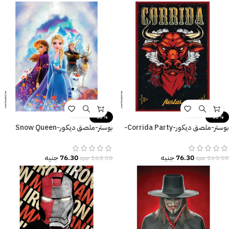
-53%
-53%
بوستر-ملصق ديكور-Corrida Party-
بوستر-ملصق ديكور-Snow Queen
احتفال-ثور-زهور
Elsa-Frozen
76.30
جنيه
76.30
جنيه
163.50
جنيه
163.50
جنيه