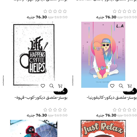
القوة-Poster-مقاسات متنوعة
Coffee is Always A Good Idea
76.30
جنيه
76.30
جنيه
163.50
جنيه
163.50
جنيه
-53%
-53%
بوستر-ملصق ديكور-كاليفورنيا-
بوستر-ملصق ديكور-كوب-قهوة-
California-إمرأة-Follow Your
Coffee-مقاسات متعددة
Dream
76.30
جنيه
76.30
جنيه
163.50
جنيه
163.50
جنيه