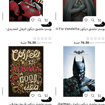
-53%
-53%
بوستر-ملصق ديكور-V For Vendetta-
بوستر-ملصق ديكور-الرجل الحديدي-
فانديتا-مقاسات متعددة
Iron Man
76.30
جنيه
76.30
جنيه
163.50
جنيه
163.50
جنيه
-53%
-53%
بوستر-ملصق ديكور-باتمان-BatMan-
بوستر-ملصق ديكور-قهوة-زخارف-