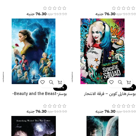
للديكور المودرن.
نيويورك-مقاسات متعددة
76.30
جنيه
76.30
جنيه
163.50
جنيه
163.50
جنيه
-53%
-53%
بوستر هارلي كوين – فرقة الانتحار
بوستر-Beauty and the Beast-
(Suicide Squad) – تصميم جرافيتي
الجميلة والوحش-Poster
ملون.
76.30
جنيه
76.30
جنيه
163.50
جنيه
163.50
جنيه