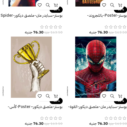
-53%
-53%
بوستر-Poster-باتلجروند-
بوستر-سبايدر مان-ملصق ديكور-Spider
Man
Battlegrounds
76.30
جنيه
76.30
جنيه
163.50
جنيه
163.50
جنيه
-53%
-53%
بوستر-سبايدر مان-ملصق ديكور-القوة-
بوستر-ملصق ديكور–Poster-كأس-
Spider Man
Cup-زراع-مقاسات متعددة
76.30
جنيه
76.30
جنيه
163.50
جنيه
163.50
جنيه