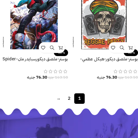
-53%
-53%
بوستر-ملصق ديكور-هيكل عظمي-
بوستر-ملصق ديكورسبايدر مان-Spider
جمجمة-سماعات-موسيقى-Party
Man-Monster
76.30
جنيه
76.30
جنيه
163.50
جنيه
163.50
جنيه
→
2
1