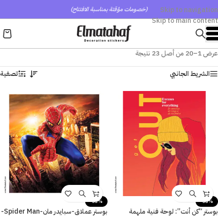
Skip to navigation
(خصومات مؤقتة بمناسبة الافتتاح)
Skip to main content
عرض 1–20 من أصل 23 نتيجة
الشريط الجانبي
تصفية
-53%
-53%
بوستر “كن أنت”: لوحة فنية ملهمة
بوستر عملاق-سبايدر مان-Spider Man-