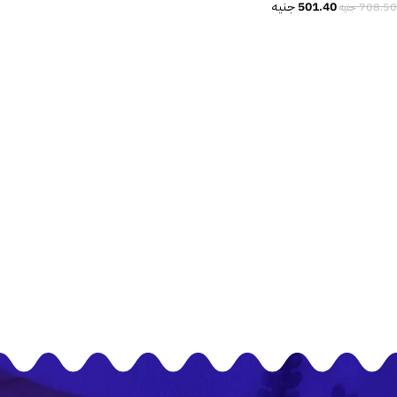
501.40
جنيه
708.50
جنيه