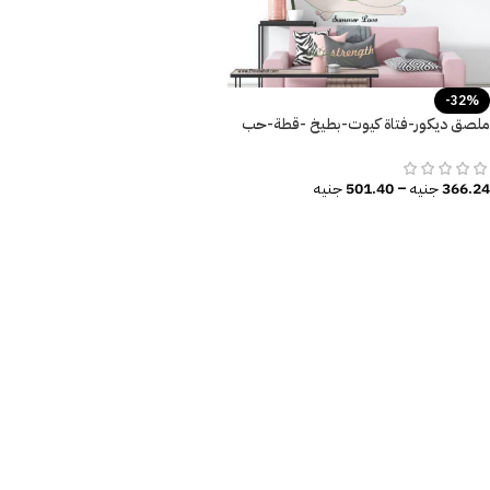
-32%
ملصق ديكور-فتاة كيوت-بطيخ -قطة-حب
الصيف-نخيل
366.24
جنيه
–
501.40
جنيه