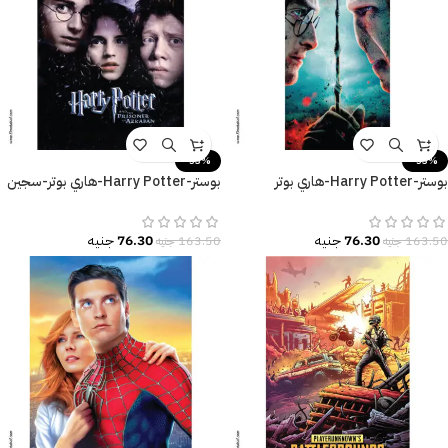
-53%
-53%
بوستر-Harry Potter-هاري بوتر
بوستر-Harry Potter-هاري بوتر-سجين
والمقدسات المهلكة
أزكابان-مقاسات متعددة
76.30
جنيه
76.30
جنيه
163.50
جنيه
163.50
جنيه