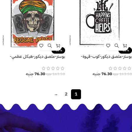
-53%
-53%
بوستر-ملصق ديكور-كوب-قهوة-
بوستر-ملصق ديكور-هيكل عظمي-
Coffee-مقاسات متعددة
جمجمة-سماعات-موسيقى-Party
76.30
جنيه
76.30
جنيه
163.50
جنيه
163.50
جنيه
→
2
1