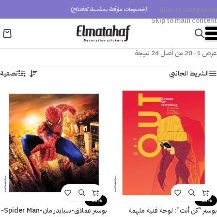
Skip to navigation
(خصومات مؤقتة بمناسبة الافتتاح)
Skip to main content
عرض 1–20 من أصل 24 نتيجة
الشريط الجانبي
تصفية
-53%
-53%
بوستر “كن أنت”: لوحة فنية ملهمة
بوستر عملاق-سبايدر مان-Spider Man-