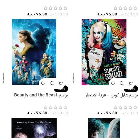
للديكور المودرن.
نيويورك-مقاسات متعددة
76.30
جنيه
76.30
جنيه
163.50
جنيه
163.50
جنيه
-53%
-53%
بوستر هارلي كوين – فرقة الانتحار
بوستر-Beauty and the Beast-
(Suicide Squad) – تصميم جرافيتي
الجميلة والوحش-Poster
ملون.
76.30
جنيه
76.30
جنيه
163.50
جنيه
163.50
جنيه