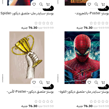
-53%
-53%
بوستر-Poster-باتلجروند-
بوستر-سبايدر مان-ملصق ديكور-Spider
Man
Battlegrounds
76.30
جنيه
76.30
جنيه
163.50
جنيه
163.50
جنيه
-53%
-53%
بوستر-سبايدر مان-ملصق ديكور-القوة-
بوستر-ملصق ديكور–Poster-كأس-
Spider Man
Cup-زراع-مقاسات متعددة
76.30
جنيه
76.30
جنيه
163.50
جنيه
163.50
جنيه