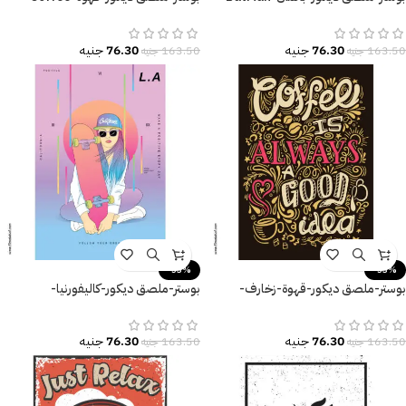
القوة-Poster-مقاسات متنوعة
منبّه-وقت القهوة-Coffee Time
76.30
جنيه
76.30
جنيه
163.50
جنيه
163.50
جنيه
-53%
-53%
بوستر-ملصق ديكور-قهوة-زخارف-
بوستر-ملصق ديكور-كاليفورنيا-
Coffee is Always A Good Idea
California-إمرأة-Follow Your
Dream
76.30
جنيه
76.30
جنيه
163.50
جنيه
163.50
جنيه