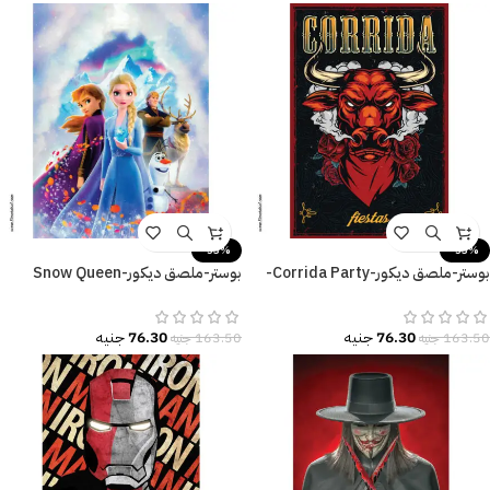
-53%
-53%
بوستر-ملصق ديكور-Corrida Party-
بوستر-ملصق ديكور-Snow Queen
احتفال-ثور-زهور
Elsa-Frozen
76.30
جنيه
76.30
جنيه
163.50
جنيه
163.50
جنيه