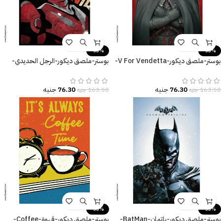
-53%
-53%
بوستر-ملصق ديكور-V For Vendetta-
بوستر-ملصق ديكور-الرجل الحديدي-
فانديتا-مقاسات متعددة
Iron Man
76.30
جنيه
76.30
جنيه
163.50
جنيه
163.50
جنيه
-53%
-53%
بوستر-ملصق ديكور-باتمان-BatMan-
بوستر-ملصق ديكور-قهوة-Coffee-