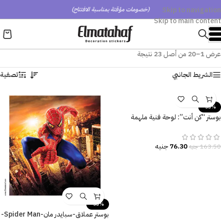
Skip to navigation
(خصومات مؤقتة بمناسبة الافتتاح)
Skip to main content
عرض 1–20 من أصل 23 نتيجة
الشريط الجانبي
تصفية
-53%
بوستر “كن أنت”: لوحة فنية ملهمة
للديكور المودرن.
76.30
جنيه
163.50
جنيه
-53%
بوستر عملاق-سبايدر مان-Spider Man-