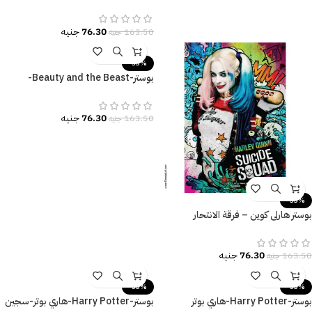
نيويورك-مقاسات متعددة
76.30
جنيه
163.50
جنيه
-53%
بوستر-Beauty and the Beast-
الجميلة والوحش-Poster
76.30
جنيه
163.50
جنيه
-53%
بوستر هارلي كوين – فرقة الانتحار
(Suicide Squad) – تصميم جرافيتي
ملون.
76.30
جنيه
163.50
جنيه
-53%
-53%
بوستر-Harry Potter-هاري بوتر
بوستر-Harry Potter-هاري بوتر-سجين