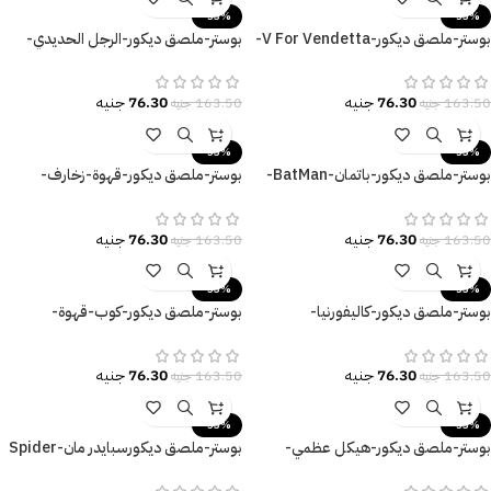
-53%
-53%
بوستر-ملصق ديكور-V For Vendetta-
بوستر-ملصق ديكور-الرجل الحديدي-
فانديتا-مقاسات متعددة
Iron Man
76.30
جنيه
76.30
جنيه
163.50
جنيه
163.50
جنيه
-53%
-53%
بوستر-ملصق ديكور-باتمان-BatMan-
بوستر-ملصق ديكور-قهوة-زخارف-
القوة-Poster-مقاسات متنوعة
Coffee is Always A Good Idea
76.30
جنيه
76.30
جنيه
163.50
جنيه
163.50
جنيه
-53%
-53%
بوستر-ملصق ديكور-كاليفورنيا-
بوستر-ملصق ديكور-كوب-قهوة-
California-إمرأة-Follow Your
Coffee-مقاسات متعددة
Dream
76.30
جنيه
76.30
جنيه
163.50
جنيه
163.50
جنيه
-53%
-53%
بوستر-ملصق ديكور-هيكل عظمي-
بوستر-ملصق ديكورسبايدر مان-Spider
جمجمة-سماعات-موسيقى-Party
Man-Monster