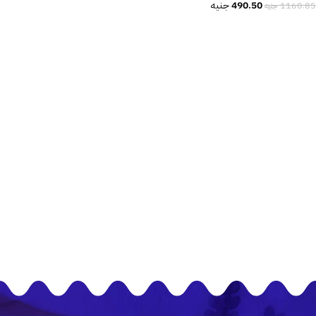
490.50
جنيه
1160.85
جنيه