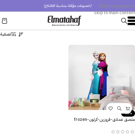
Skip to navigation
(خصومات مؤقتة بمناسبة الافتتاح)
Skip to main content
تصفية
-58%
ملصق عملاق-فروزين-كرتون-frozen
cartoon-ألوان زاهية