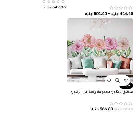
أوراق الشجر
549.36
جنيه
414.20
جنيه
–
501.40
جنيه
-32%
ملصق ديكور-مجموعة رائعة من الزهور-
تأثير الألوان المائية الجذابة
566.80
جنيه
828.40
جنيه