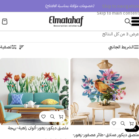
Skip to navigation
(خصومات مؤقتة بمناسبة الافتتاح)
Skip to main content
عرض ⁦3⁩ من كل النتائج
الشريط الجانبي
تصفية
ملصق ديكور-زهور-ألوان زاهية-بهجة
-39%
الربيع-فروع الشجر
ملصق ديكور عملاق-طائر عصفور-زهور-