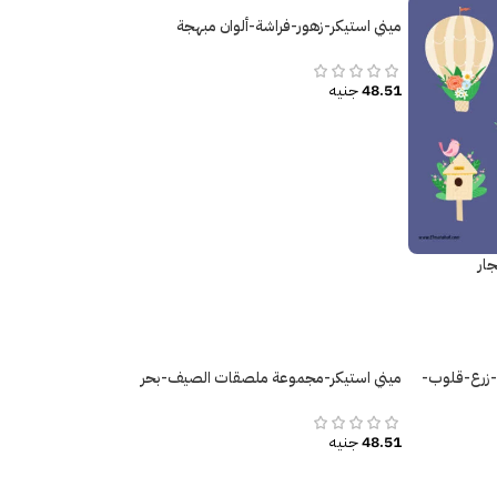
ميني استيكر-زهور-فراشة-ألوان مبهجة
48.51
جنيه
ار
-زرع-قلوب-
ميني استيكر-مجموعة ملصقات الصيف-بحر
48.51
جنيه