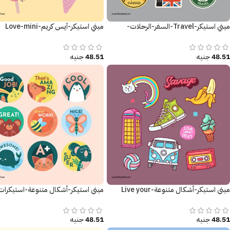
ميني استيكر-Travel-السفر-الرحلات-
ميني استيكر-آيس كريم-Love-mini
استكشافات
sticker-Ice cream
48.51
جنيه
48.51
جنيه
ميني استيكر-أشكال متنوعة-Live your
ميني استيكر-أشكال متنوعة-استيكرات
Dream
تحفيزية
48.51
جنيه
48.51
جنيه