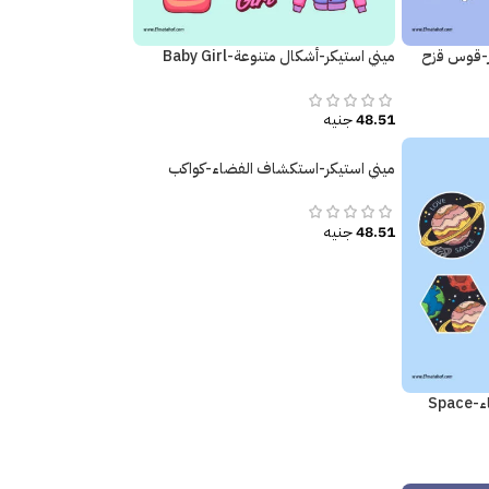
ر-قوس قزح
ميني استيكر-أشكال متنوعة-Baby Girl
48.51
جنيه
ميني استيكر-استكشاف الفضاء-كواكب
48.51
جنيه
Sp