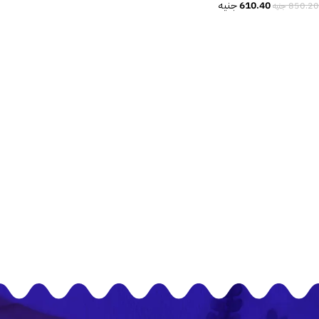
610.40
جنيه
850.20
جنيه