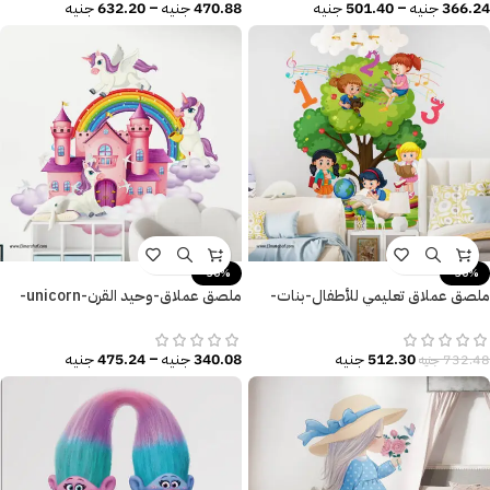
366.24
جنيه
–
501.40
جنيه
470.88
جنيه
–
632.20
جنيه
-30%
-30%
ملصق عملاق تعليمي للأطفال-بنات-
ملصق عملاق-وحيد القرن-unicorn-
شجر-أرقام-كتب
سحابات-قوس قزح-قلعة
512.30
جنيه
340.08
جنيه
–
475.24
جنيه
732.48
جنيه