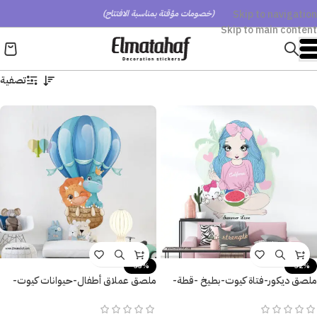
Skip to navigation
(خصومات مؤقتة بمناسبة الافتتاح)
Skip to main content
تصفية
-33%
-32%
ملصق ديكور-فتاة كيوت-بطيخ -قطة-
ملصق عملاق أطفال-حيوانات كيوت-
حب الصيف-نخيل
ديناصور يحلق مع منطاد الهواء