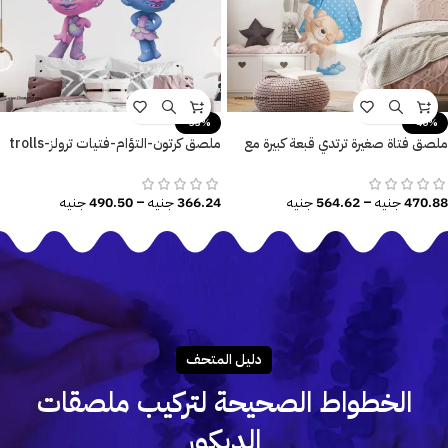
-33%
-40%
ملصق فتاة صغيرة ترتدي قبعة كبيرة مع
ملصق كرتون-التؤام-فتيات ترولز-trolls
دبدوب وفراشة وزهور
baby-مقاسات متعددة
470.88
جنيه
–
564.62
جنيه
366.24
جنيه
–
490.50
جنيه
دليـل المتحـف
الخطواط الصحيحة لتركيب ملصقات
الديكور