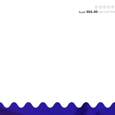
المائية-زهور-أوراق الشجر
501.40
جنيه
627.84
جنيه