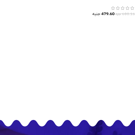
نيو كلاسيك
479.60
جنيه
680.16
جنيه