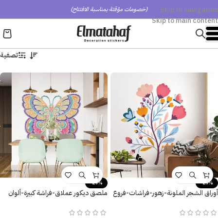
Skip to navigation
(خصومات مؤقتة بمناسبة الافتتاح)
Skip to main content
تصفية
-29%
-29%
أوراق الشجر الملونة-زهور-فراشات-فروع
ملصق ديكور عملاق-فراشة كبيرة-ألوان
الشجر-Tree
متنوعة وزاهية