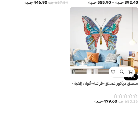
392.40
جنيه
–
555.90
جنيه
446.90
جنيه
627.84
جنيه
-29%
ملصق ديكور عملاق-فراشة-ألوان زاهية-
نيو كلاسيك
479.60
جنيه
680.16
جنيه