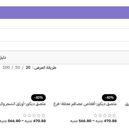
دليل
طريقة العرض
20
50
100
-40%
-40%
رق
ملصق ديكور-أقفاص عصافير معلقة-فرع
ملصق ديكور-أوراق الشجر وال
شجرة-عصافير-أوراق شجر
متعددة
470.88
جنيه
–
566.80
جنيه
470.88
جنيه
–
566.80
جنيه