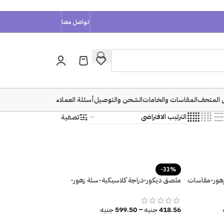
تواصل معنا
 المتحف
المقاسات والخامات
الشحن والتوصيل
أسئلة العملاء
تصفية
-33%
زهور-مقاسات
ملصق ديكور-دراجة كلاسيكية-سلة زهور-
أوراق الشجر
418.56
جنيه
–
599.50
جنيه