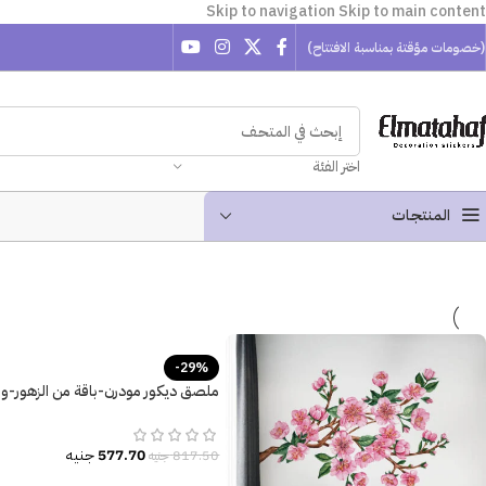
Skip to navigation
Skip to main content
(خصومات مؤقتة بمناسبة الافتتاح)
اختر الفئة
المنتجـات
-29%
ملصق ديكور مودرن-باقة من الزهور-و
الشجر
577.70
جنيه
817.50
جنيه