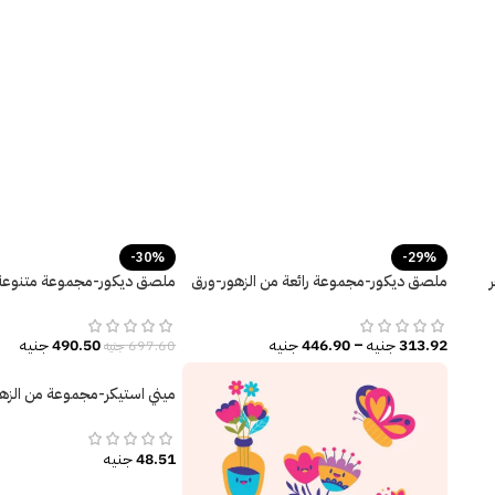
-30%
-29%
ملصق ديكور-مجموعة رائعة من الزهور-ورق
ملصق ديكور-مجموعة متنوعة
الشجر-ألوان زاهية
الببغاء-فروع الشجر-ألوان مائي
313.92
جنيه
–
446.90
جنيه
490.50
جنيه
697.60
جنيه
ميني استيكر-مجموعة من الزهو
فصل الربيع-فراشات
48.51
جنيه