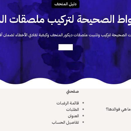
دليـل المتحـف
اط الصحيحة لتركيب ملصقات الد
 الصحيحة لتركيب وتثبيت ملصقات ديكور المتحف وكيفية تفادي الأخطاء لضمان أف
أعرف أكثر
صفحتي
قائمـة الرغبـات
ما هي فوائدها؟
الطلبات
العنوان
تفاصيل الحساب