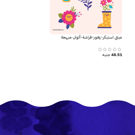
ميني استيكر-زهور-فراشة-ألوان مبهجة
48.51
جنيه