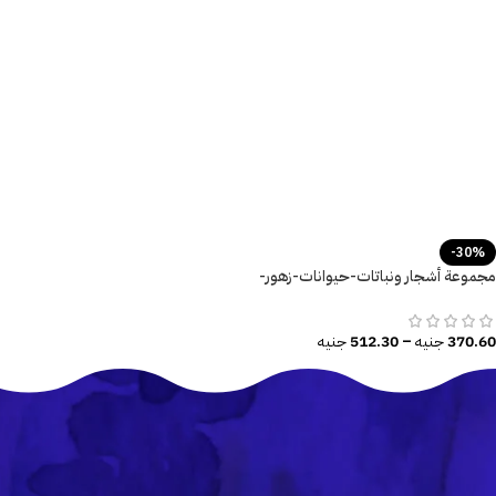
-30%
مجموعة أشجار ونباتات-حيوانات-زهور-
فراشة-نمر-غزال
370.60
جنيه
–
512.30
جنيه