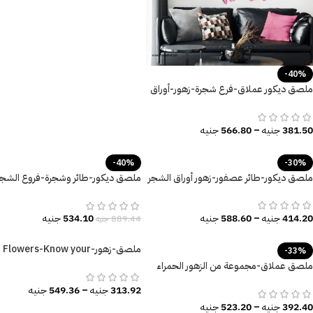
-40%
ملصق ديكور عملاق-فرع شجرة-زهور-أوراق
الشجر
381.50
جنيه
–
566.80
جنيه
-40%
-30%
ملصق ديكور-طائر عصفور-زهور أوراق الشجر
ملصق ديكور-طائر وشجرة-فروع الشجر
والزهور
414.20
جنيه
–
588.60
جنيه
534.10
جنيه
889.44
جنيه
ملصق-زهور-Flowers-Know your
-33%
Power
ملصق عملاق-مجموعة من الزهور الحمراء
مع الفطر -أوراق الشجر
313.92
جنيه
–
549.36
جنيه
392.40
جنيه
–
523.20
جنيه