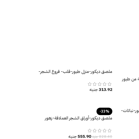
ملصق ديكور-منزل طيور-قلب- فروع الشجر-
زهور ملونة
 من طيور
ة
313.92
جنيه
ر-نباتات-
-33%
ملصق ديكور-أوراق الشجر العملاقة-زهور
ونباتات-طائر الفلامنجو
555.90
جنيه
828.40
جنيه