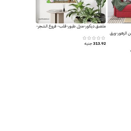
ملصق ديكور-منزل طيور-قلب- فروع الشجر-
زهور ملونة
 الزهور-ورق
313.92
جنيه