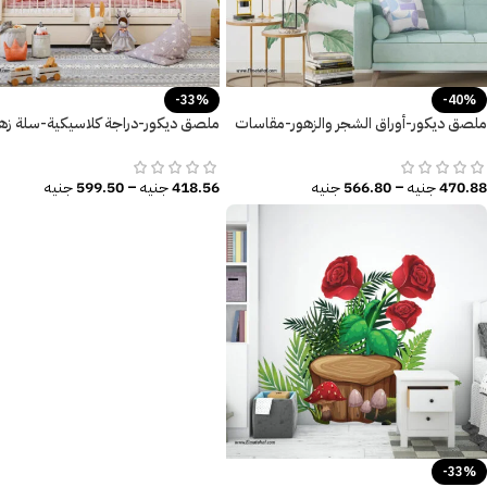
-33%
-40%
ملصق ديكور-أوراق الشجر والزهور-مقاسات
ملصق ديكور-دراجة كلاسيكية-سلة زهو
متعددة
أوراق الشجر
470.88
جنيه
–
566.80
جنيه
418.56
جنيه
–
599.50
جنيه
-33%