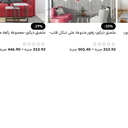
-29%
-20%
ر-
ملصق ديكور-زهور متنوعة على شكل قلب-
ملصق ديكور-مجموعة رائعة من
ألوان زاهية
الشجر-ألوان زاهية
313.92
جنيه
–
501.40
جنيه
313.92
جنيه
–
446.90
جنيه