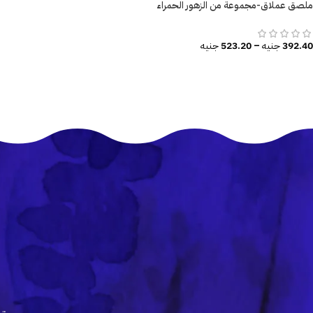
ملصق عملاق-مجموعة من الزهور الحمراء
مع الفطر -أوراق الشجر
392.40
جنيه
–
523.20
جنيه