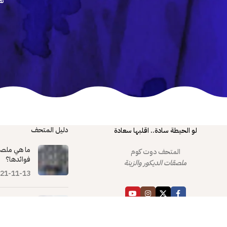
تع
دليل المتحف
لو الحيطة سادة.. اقلبها سعادة
ما هي ملصق
المتحف دوت كوم
فوائدها؟
ملصقات الديكور والزينة
21-11-13
كيفية العنا
والحفاظ عل
24-07-23