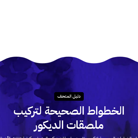
دليـل المتحـف
الخطواط الصحيحة لتركيب
ملصقات الديكور