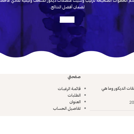
لم الخطوات الصحيحة لتركيب وتثبيت ملصقات ديكور المتحف وكيفية تفادي الأخطا
لضمان أفضل النتائج.
أعرف أكثر
صفحتي
ات الديكور وما هي
قائمـة الرغبـات
الطلبات
العنوان
20
تفاصيل الحساب
ية بملصقات الديكور
يها
20