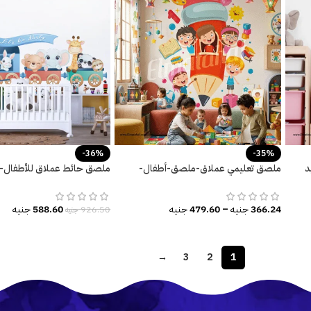
-36%
-35%
un-وحيد
ملصق تعليمي عملاق-ملصق-أطفال-
ملصق حائط عملاق للأطفال-ق
حروف إنجليزية-كتاب
وحيوانات-(Train with Animals)
366.24
جنيه
–
479.60
جنيه
588.60
جنيه
926.50
جنيه
→
3
2
1