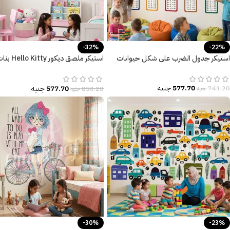
-32%
-22%
استيكر جدول الضرب على شكل حيوانات
استيكر ملصق ديكور llo Kitty
كيوت
577.70
جنيه
577.70
جنيه
741.20
جنيه
850.20
جنيه
-30%
-23%