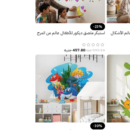
-23%
لم الأشكال
استيكر ملصق ديكور للأطفال عالم من المرح
والتعلم
457.80
جنيه
595.14
جنيه
-30%