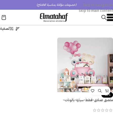
Skip to navigation
(خصومات مؤقتة بمناسبة الافتتاح)
Skip to main content
تصفية
-33%
ملصق عملاق-قطط-سيارة-بالونات-
ورد-زهور-بنات كيوت