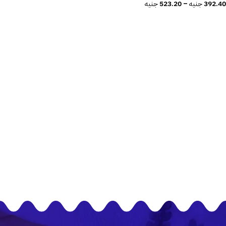
392.40
جنيه
–
523.20
جنيه