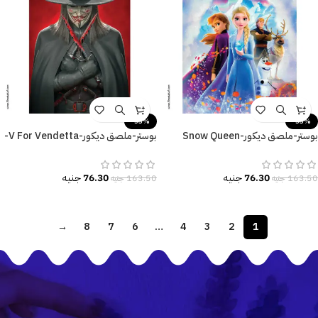
-53%
-53%
بوستر-ملصق ديكور-Snow Queen
بوستر-ملصق ديكور-V For Vendetta-
Elsa-Frozen
فانديتا-مقاسات متعددة
76.30
جنيه
76.30
جنيه
163.50
جنيه
163.50
جنيه
→
8
7
6
…
4
3
2
1