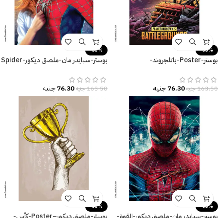
-53%
-53%
بوستر-Poster-باتلجروند-
بوستر-سبايدر مان-ملصق ديكور-Spider
Man
Battlegrounds
76.30
جنيه
76.30
جنيه
163.50
جنيه
163.50
جنيه
-53%
-53%
بوستر-سبايدر مان-ملصق ديكور-القوة-
بوستر-ملصق ديكور–Poster-كأس-