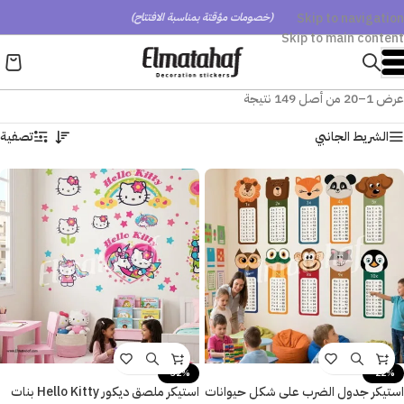
Skip to navigation
(خصومات مؤقتة بمناسبة الافتتاح)
Skip to main content
عرض 1–20 من أصل 149 نتيجة
الشريط الجانبي
تصفية
-32%
-22%
استيكر جدول الضرب على شكل حيوانات
استيكر ملصق ديكور Hello Kitty بنات