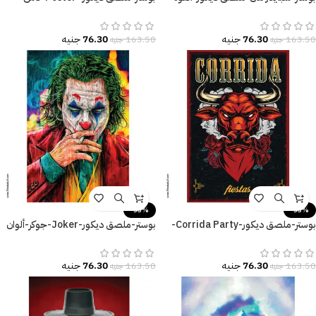
Spider Man
Cup-زراع-مقاسات متعددة
76.30
جنيه
76.30
جنيه
163.50
جنيه
163.50
جنيه
-53%
-53%
بوستر-ملصق ديكور-Corrida Party-
بوستر-ملصق ديكور-Joker-جوكر-ألوان
احتفال-ثور-زهور
زاهية
76.30
جنيه
76.30
جنيه
163.50
جنيه
163.50
جنيه