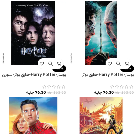
-53%
-53%
بوستر-Harry Potter-هاري بوتر
بوستر-Harry Potter-هاري بوتر-سجين
والمقدسات المهلكة
أزكابان-مقاسات متعددة
76.30
جنيه
76.30
جنيه
163.50
جنيه
163.50
جنيه