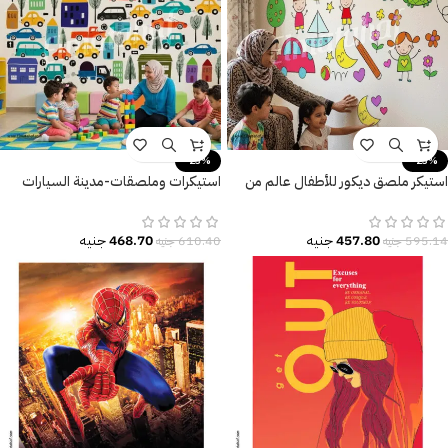
-23%
-23%
استيكر ملصق ديكور للأطفال عالم من
استيكرات وملصقات-مدينة السيارات
المرح والتعلم
المرحة-للأطفال
457.80
جنيه
468.70
جنيه
595.14
جنيه
610.40
جنيه