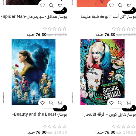
-53%
-53%
بوستر “كن أنت”: لوحة فنية ملهمة
بوستر عملاق-سبايدر مان-Spider Man-
للديكور المودرن.
نيويورك-مقاسات متعددة
76.30
جنيه
76.30
جنيه
163.50
جنيه
163.50
جنيه
-53%
-53%
بوستر هارلي كوين – فرقة الانتحار
بوستر-Beauty and the Beast-
(Suicide Squad) – تصميم جرافيتي
الجميلة والوحش-Poster
ملون.
76.30
جنيه
76.30
جنيه
163.50
جنيه
163.50
جنيه