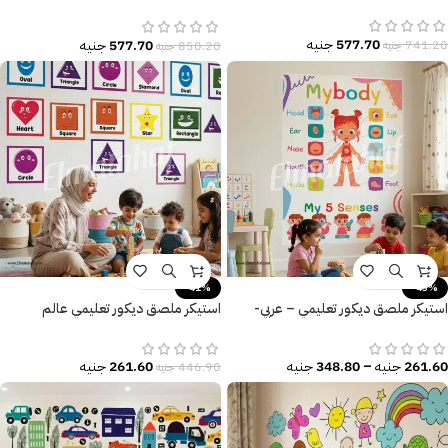
كيوت
577.70
جنيه
577.70
جنيه
741.20
جنيه
850.20
جنيه
-41%
-43%
استيكر ملصق ديكور تعليمي – عربي-
استيكر ملصق ديكور تعليمي عالم
إنجليزي
الأشكال المرحة
261.60
جنيه
–
348.80
جنيه
261.60
جنيه
446.90
جنيه