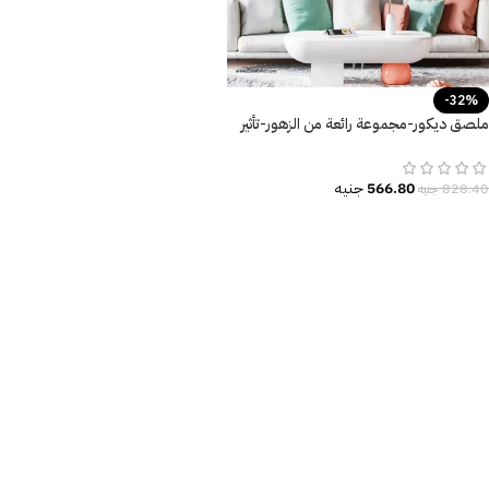
-32%
ملصق ديكور-مجموعة رائعة من الزهور-تأثير
الألوان المائية الجذابة
566.80
جنيه
828.40
جنيه