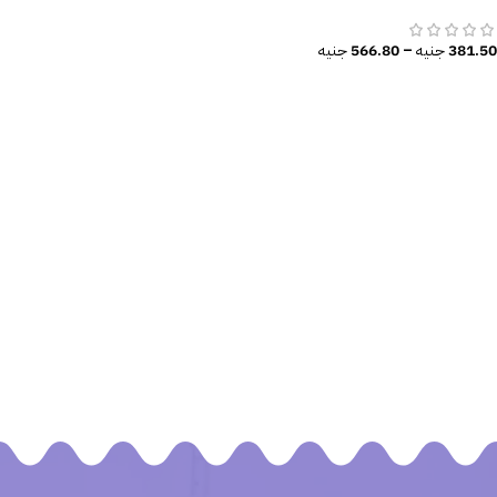
أوراق الشجر
381.50
جنيه
–
566.80
جنيه